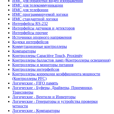
ИМС для обработки видео изображений
ИМС для телекоммуникации
ИМС для телефонии
ИМС программируемой логики
ИМС стандартной логики
Интерфейсы RS-232
Интерфейсы датчиков и детекторов
Интерфейсы прочие
Источники опорного напряжения
Кодеки интерфейсов
Коммутационные контроллеры
Компараторы
Контроллеры Capacitive Touch, Proximity
Контроллеры балластов ламп (Контроллеры освещения)
Контроллеры и мониторы питания
Контроллеры интерфейсов
Контроллеры коррекции коэффициента мощности
(Контроллеры PFC)
Логические - FIFO память
Логические - Буферы, Драйверы, Приемники,
Трансиверы
Логические - Вентили и Инверторы
Логические - Генераторы и устройства проверки
четности
Логические - Компараторы