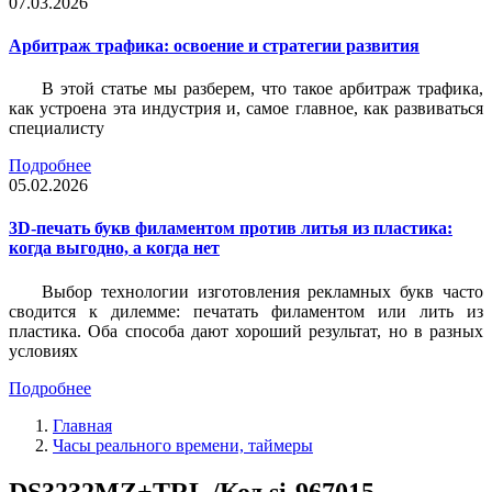
07.03.2026
Арбитраж трафика: освоение и стратегии развития
В этой статье мы разберем, что такое арбитраж трафика,
как устроена эта индустрия и, самое главное, как развиваться
специалисту
Подробнее
05.02.2026
3D-печать букв филаментом против литья из пластика:
когда выгодно, а когда нет
Выбор технологии изготовления рекламных букв часто
сводится к дилемме: печатать филаментом или лить из
пластика. Оба способа дают хороший результат, но в разных
условиях
Подробнее
Главная
Часы реального времени, таймеры
DS3232MZ+TRL /Код si-967015