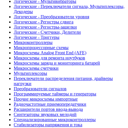
Логические - Мультивибраторы
Логические - Переключатели сигнала, Мультиплексоры,
Декодеры
Логические - Преобразователи уровня
Логические - Регистры сдвига
Логические - Регистры-защелки
Логические - Счетчики, Делители
Логические - Триггеры
Микроконтроллеры
Микропроцессорные схемы
Микросхемы Analog Front End (AFE)
Микросхемы для ремонта ноутбуков
Микросхемы заряда и мониторинга батарей
Микросхемы счетчики
Мультиплексоры
Переключатели распределения питания, драйверы
нагрузки
Преобразователи сигналов
Программируемые таймеры и генераторы
Прочие микросхемы импортные
Радиочастотные приемопередатчики
Расширители портов ввода-вывода
Синтезаторы звуковых мелодий
Специализированные микроконтроллеры
Стабилизаторы напряжения и тока