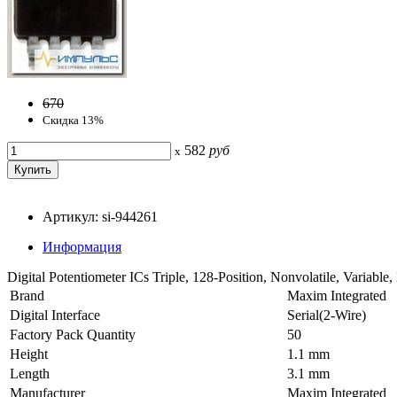
670
Скидка 13%
582
руб
x
Артикул: si-944261
Информация
Digital Potentiometer ICs Triple, 128-Position, Nonvolatile, Variable,
Brand
Maxim Integrated
Digital Interface
Serial(2-Wire)
Factory Pack Quantity
50
Height
1.1 mm
Length
3.1 mm
Manufacturer
Maxim Integrated