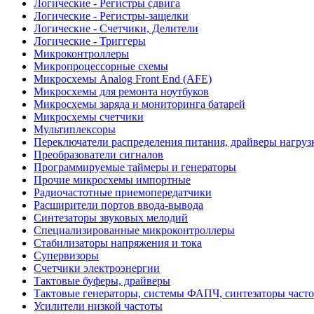
Логические - Регистры сдвига
Логические - Регистры-защелки
Логические - Счетчики, Делители
Логические - Триггеры
Микроконтроллеры
Микропроцессорные схемы
Микросхемы Analog Front End (AFE)
Микросхемы для ремонта ноутбуков
Микросхемы заряда и мониторинга батарей
Микросхемы счетчики
Мультиплексоры
Переключатели распределения питания, драйверы нагруз
Преобразователи сигналов
Программируемые таймеры и генераторы
Прочие микросхемы импортные
Радиочастотные приемопередатчики
Расширители портов ввода-вывода
Синтезаторы звуковых мелодий
Специализированные микроконтроллеры
Стабилизаторы напряжения и тока
Супервизоры
Счетчики электроэнергии
Тактовые буферы, драйверы
Тактовые генераторы, системы ФАПЧ, синтезаторы часто
Усилители низкой частоты