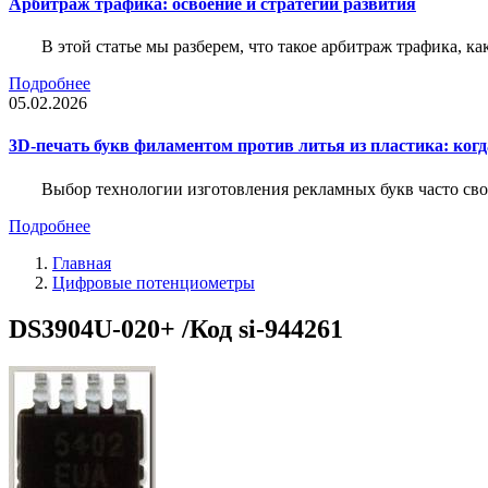
Арбитраж трафика: освоение и стратегии развития
В этой статье мы разберем, что такое арбитраж трафика, ка
Подробнее
05.02.2026
3D-печать букв филаментом против литья из пластика: когда
Выбор технологии изготовления рекламных букв часто свод
Подробнее
Главная
Цифровые потенциометры
DS3904U-020+ /Код si-944261