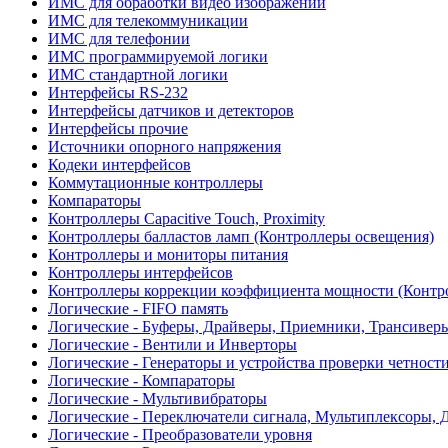
ИМС для обработки видео изображений
ИМС для телекоммуникации
ИМС для телефонии
ИМС программируемой логики
ИМС стандартной логики
Интерфейсы RS-232
Интерфейсы датчиков и детекторов
Интерфейсы прочие
Источники опорного напряжения
Кодеки интерфейсов
Коммутационные контроллеры
Компараторы
Контроллеры Capacitive Touch, Proximity
Контроллеры балластов ламп (Контроллеры освещения)
Контроллеры и мониторы питания
Контроллеры интерфейсов
Контроллеры коррекции коэффициента мощности (Контр
Логические - FIFO память
Логические - Буферы, Драйверы, Приемники, Трансивер
Логические - Вентили и Инверторы
Логические - Генераторы и устройства проверки четност
Логические - Компараторы
Логические - Мультивибраторы
Логические - Переключатели сигнала, Мультиплексоры, 
Логические - Преобразователи уровня