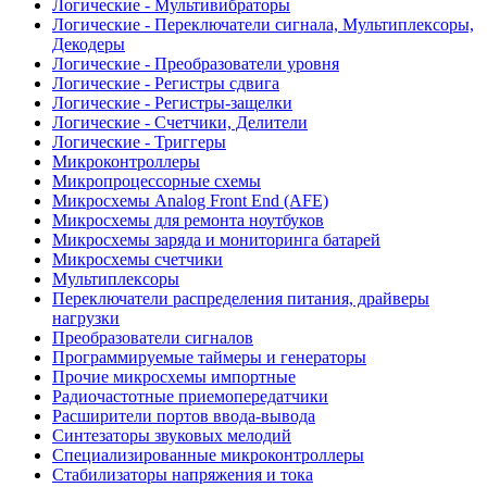
Логические - Мультивибраторы
Логические - Переключатели сигнала, Мультиплексоры,
Декодеры
Логические - Преобразователи уровня
Логические - Регистры сдвига
Логические - Регистры-защелки
Логические - Счетчики, Делители
Логические - Триггеры
Микроконтроллеры
Микропроцессорные схемы
Микросхемы Analog Front End (AFE)
Микросхемы для ремонта ноутбуков
Микросхемы заряда и мониторинга батарей
Микросхемы счетчики
Мультиплексоры
Переключатели распределения питания, драйверы
нагрузки
Преобразователи сигналов
Программируемые таймеры и генераторы
Прочие микросхемы импортные
Радиочастотные приемопередатчики
Расширители портов ввода-вывода
Синтезаторы звуковых мелодий
Специализированные микроконтроллеры
Стабилизаторы напряжения и тока