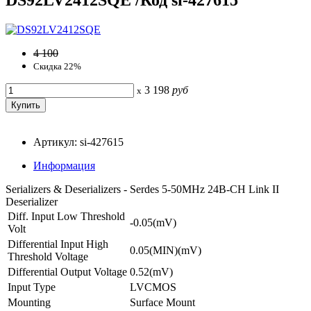
4 100
Скидка 22%
3 198
руб
x
Артикул: si-427615
Информация
Serializers & Deserializers - Serdes 5-50MHz 24B-CH Link II
Deserializer
Diff. Input Low Threshold
-0.05(mV)
Volt
Differential Input High
0.05(MIN)(mV)
Threshold Voltage
Differential Output Voltage
0.52(mV)
Input Type
LVCMOS
Mounting
Surface Mount