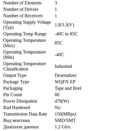
Number of Elements
3
Number of Drivers
1
Number of Receivers
1
Operating Supply Voltage
1.8/3.3(V)
(Typ)
Operating Temp Range
-40C to 85C
Operating Temperature
85C
(Max)
Operating Temperature
-40C
(Min)
Operating Temperature
Industrial
Classification
Output Type
Deserializer
Package Type
WQFN EP
Packaging
Tape and Reel
Pin Count
60
Power Dissipation
478(W)
Rad Hardened
No
Transmission Data Rate
150(MBps)
Вид монтажа
SMD/SMT
Диапазон данных
1.2 Gb/s