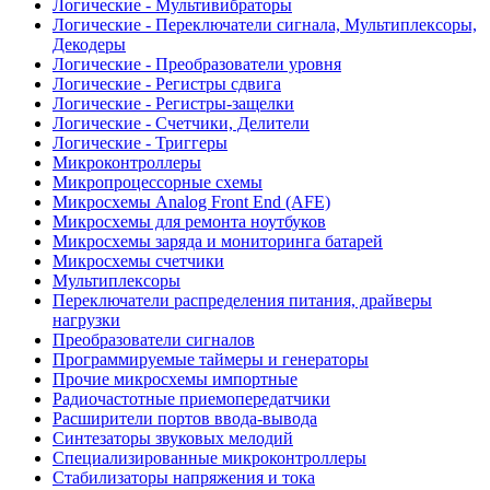
Логические - Мультивибраторы
Логические - Переключатели сигнала, Мультиплексоры,
Декодеры
Логические - Преобразователи уровня
Логические - Регистры сдвига
Логические - Регистры-защелки
Логические - Счетчики, Делители
Логические - Триггеры
Микроконтроллеры
Микропроцессорные схемы
Микросхемы Analog Front End (AFE)
Микросхемы для ремонта ноутбуков
Микросхемы заряда и мониторинга батарей
Микросхемы счетчики
Мультиплексоры
Переключатели распределения питания, драйверы
нагрузки
Преобразователи сигналов
Программируемые таймеры и генераторы
Прочие микросхемы импортные
Радиочастотные приемопередатчики
Расширители портов ввода-вывода
Синтезаторы звуковых мелодий
Специализированные микроконтроллеры
Стабилизаторы напряжения и тока