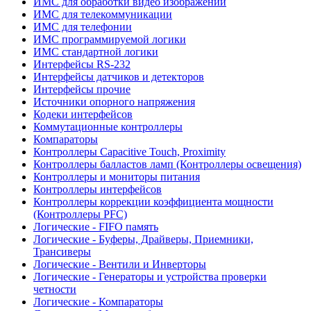
ИМС для обработки видео изображений
ИМС для телекоммуникации
ИМС для телефонии
ИМС программируемой логики
ИМС стандартной логики
Интерфейсы RS-232
Интерфейсы датчиков и детекторов
Интерфейсы прочие
Источники опорного напряжения
Кодеки интерфейсов
Коммутационные контроллеры
Компараторы
Контроллеры Capacitive Touch, Proximity
Контроллеры балластов ламп (Контроллеры освещения)
Контроллеры и мониторы питания
Контроллеры интерфейсов
Контроллеры коррекции коэффициента мощности
(Контроллеры PFC)
Логические - FIFO память
Логические - Буферы, Драйверы, Приемники,
Трансиверы
Логические - Вентили и Инверторы
Логические - Генераторы и устройства проверки
четности
Логические - Компараторы