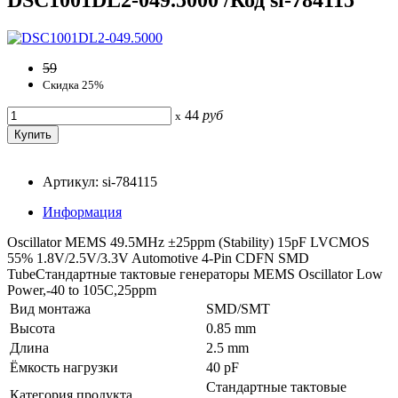
59
Скидка 25%
44
руб
x
Артикул: si-784115
Информация
Oscillator MEMS 49.5MHz ±25ppm (Stability) 15pF LVCMOS
55% 1.8V/2.5V/3.3V Automotive 4-Pin CDFN SMD
TubeСтандартные тактовые генераторы MEMS Oscillator Low
Power,-40 to 105C,25ppm
Вид монтажа
SMD/SMT
Высота
0.85 mm
Длина
2.5 mm
Ёмкость нагрузки
40 pF
Стандартные тактовые
Категория продукта