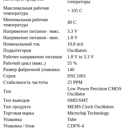
генераторы
Максимальная рабочая
+ 105 C
температура
Минимальная рабочая
40 C
температура
Напряжение питания - макс.
3.3 V
Напряжение питания - мин.
1.8 V
Номинальный ток
10.8 mA
Подкатегория
Oscillators
Рабочее напряжение питания
1.8 V to 3.3 V
Рабочий цикл (макс.)
55 %
Размер фабричной упаковки
140
Серия
DSC1001
Стабильность частоты
25 PPM
Low Power Precision CMOS
Тип
Oscillator
Тип выводов
SMD/SMT
Тип продукта
MEMS Clock Oscillators
Торговая марка
Microchip Technology
Упаковка
Tube
Упаковка / блок
CDFN-4