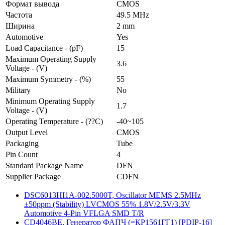
Формат вывода
CMOS
Частота
49.5 MHz
Ширина
2 mm
Automotive
Yes
Load Capacitance - (pF)
15
Maximum Operating Supply
3.6
Voltage - (V)
Maximum Symmetry - (%)
55
Military
No
Minimum Operating Supply
1.7
Voltage - (V)
Operating Temperature - (??C)
-40~105
Output Level
CMOS
Packaging
Tube
Pin Count
4
Standard Package Name
DFN
Supplier Package
CDFN
DSC6013HI1A-002.5000T, Oscillator MEMS 2.5MHz
±50ppm (Stability) LVCMOS 55% 1.8V/2.5V/3.3V
Automotive 4-Pin VFLGA SMD T/R
CD4046BE, Генератор ФАПЧ (=КР1561ГГ1) [PDIP-16]