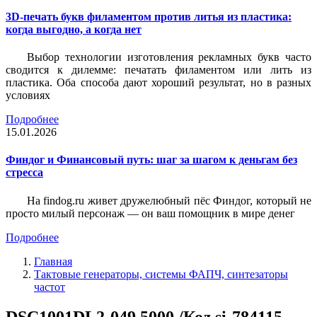
3D-печать букв филаментом против литья из пластика:
когда выгодно, а когда нет
Выбор технологии изготовления рекламных букв часто
сводится к дилемме: печатать филаментом или лить из
пластика. Оба способа дают хороший результат, но в разных
условиях
Подробнее
15.01.2026
Финдог и Финансовый путь: шаг за шагом к деньгам без
стресса
На findog.ru живет дружелюбный пёс Финдог, который не
просто милый персонаж — он ваш помощник в мире денег
Подробнее
Главная
Тактовые генераторы, системы ФАПЧ, синтезаторы
частот
DSC1001DL2-049.5000 /Код si-784115