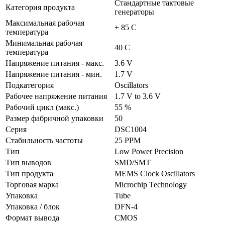
Стандартные тактовые
Категория продукта
генераторы
Максимальная рабочая
+ 85 C
температура
Минимальная рабочая
40 C
температура
Напряжение питания - макс.
3.6 V
Напряжение питания - мин.
1.7 V
Подкатегория
Oscillators
Рабочее напряжение питания
1.7 V to 3.6 V
Рабочий цикл (макс.)
55 %
Размер фабричной упаковки
50
Серия
DSC1004
Стабильность частоты
25 PPM
Тип
Low Power Precision
Тип выводов
SMD/SMT
Тип продукта
MEMS Clock Oscillators
Торговая марка
Microchip Technology
Упаковка
Tube
Упаковка / блок
DFN-4
Формат вывода
CMOS