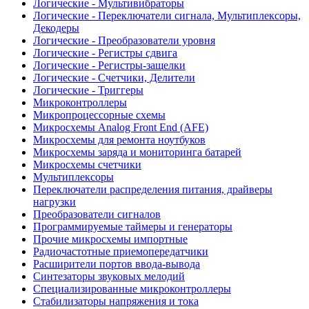
Логические - Мультивибраторы
Логические - Переключатели сигнала, Мультиплексоры,
Декодеры
Логические - Преобразователи уровня
Логические - Регистры сдвига
Логические - Регистры-защелки
Логические - Счетчики, Делители
Логические - Триггеры
Микроконтроллеры
Микропроцессорные схемы
Микросхемы Analog Front End (AFE)
Микросхемы для ремонта ноутбуков
Микросхемы заряда и мониторинга батарей
Микросхемы счетчики
Мультиплексоры
Переключатели распределения питания, драйверы
нагрузки
Преобразователи сигналов
Программируемые таймеры и генераторы
Прочие микросхемы импортные
Радиочастотные приемопередатчики
Расширители портов ввода-вывода
Синтезаторы звуковых мелодий
Специализированные микроконтроллеры
Стабилизаторы напряжения и тока