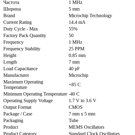
Частота
1 MHz
Ширина
5 mm
Brand
Microchip Technology
Current Rating
14.4 mA
Duty Cycle - Max
55%
Factory Pack Quantity
50
Frequency
1 MHz
Frequency Stability
25 PPM
Height
0.85 mm
Length
7 mm
Load Capacitance
40 pF
Manufacturer
Microchip
Maximum Operating
+85 C
Temperature
Minimum Operating Temperature
-40 C
Operating Supply Voltage
1.7 V to 3.6 V
Output Format
CMOS
Package / Case
7 mm x 5 mm
Packaging
Tube
Product
MEMS Oscillators
Product Category
Standard Clock Oscillators