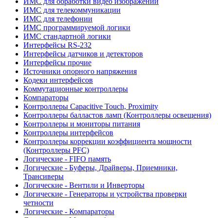
ИМС для обработки видео изображений
ИМС для телекоммуникации
ИМС для телефонии
ИМС программируемой логики
ИМС стандартной логики
Интерфейсы RS-232
Интерфейсы датчиков и детекторов
Интерфейсы прочие
Источники опорного напряжения
Кодеки интерфейсов
Коммутационные контроллеры
Компараторы
Контроллеры Capacitive Touch, Proximity
Контроллеры балластов ламп (Контроллеры освещения)
Контроллеры и мониторы питания
Контроллеры интерфейсов
Контроллеры коррекции коэффициента мощности
(Контроллеры PFC)
Логические - FIFO память
Логические - Буферы, Драйверы, Приемники,
Трансиверы
Логические - Вентили и Инверторы
Логические - Генераторы и устройства проверки
четности
Логические - Компараторы