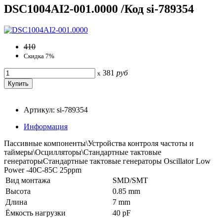
DSC1004AI2-001.0000 /Код si-789354
410
Скидка 7%
381
руб
x
Артикул: si-789354
Информация
Пассивные компоненты\Устройства контроля частоты и
таймеры\Осцилляторы\Стандартные тактовые
генераторыСтандартные тактовые генераторы Oscillator Low
Power -40C-85C 25ppm
Вид монтажа
SMD/SMT
Высота
0.85 mm
Длина
7 mm
Ёмкость нагрузки
40 pF