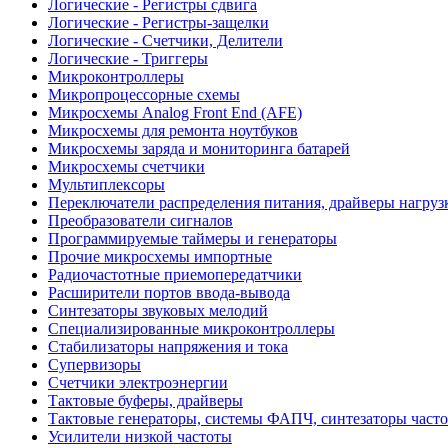
Логические - Регистры сдвига
Логические - Регистры-защелки
Логические - Счетчики, Делители
Логические - Триггеры
Микроконтроллеры
Микропроцессорные схемы
Микросхемы Analog Front End (AFE)
Микросхемы для ремонта ноутбуков
Микросхемы заряда и мониторинга батарей
Микросхемы счетчики
Мультиплексоры
Переключатели распределения питания, драйверы нагруз
Преобразователи сигналов
Программируемые таймеры и генераторы
Прочие микросхемы импортные
Радиочастотные приемопередатчики
Расширители портов ввода-вывода
Синтезаторы звуковых мелодий
Специализированные микроконтроллеры
Стабилизаторы напряжения и тока
Супервизоры
Счетчики электроэнергии
Тактовые буферы, драйверы
Тактовые генераторы, системы ФАПЧ, синтезаторы часто
Усилители низкой частоты