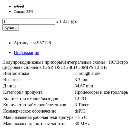
1 650
Скидка 25%
1 237
руб
x
Артикул: si-957126
Информация
Полупроводниковые приборы\Интегральные схемы - ИС\Встро
цифровых сигналов (DSP, DSC) 28LD 30MIPS 12 KB
Вид монтажа
Through Hole
Высота
3.3 mm
Длина
34.67 mm
Категория продукта
Процессоры и контроллер
Количество входов/выходов
12 I/O
Количество таймеров/счетчиков
3 Timer
Коммерческое обозначение
dsPIC
Максимальная рабочая температура
+ 85 C
Максимальная тактовая частота
30 MHz