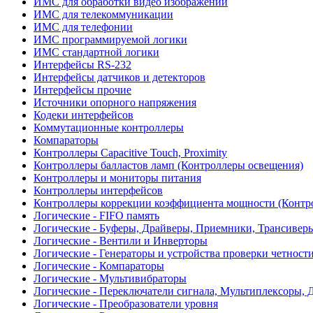
ИМС для обработки видео изображений
ИМС для телекоммуникации
ИМС для телефонии
ИМС программируемой логики
ИМС стандартной логики
Интерфейсы RS-232
Интерфейсы датчиков и детекторов
Интерфейсы прочие
Источники опорного напряжения
Кодеки интерфейсов
Коммутационные контроллеры
Компараторы
Контроллеры Capacitive Touch, Proximity
Контроллеры балластов ламп (Контроллеры освещения)
Контроллеры и мониторы питания
Контроллеры интерфейсов
Контроллеры коррекции коэффициента мощности (Контр
Логические - FIFO память
Логические - Буферы, Драйверы, Приемники, Трансивер
Логические - Вентили и Инверторы
Логические - Генераторы и устройства проверки четност
Логические - Компараторы
Логические - Мультивибраторы
Логические - Переключатели сигнала, Мультиплексоры, 
Логические - Преобразователи уровня