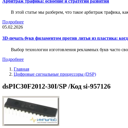
Арбитраж трафика: освоение и стратегии развития
В этой статье мы разберем, что такое арбитраж трафика, ка
Подробнее
05.02.2026
3D-печать букв филаментом против литья из пластика: когда
Выбор технологии изготовления рекламных букв часто свод
Подробнее
Главная
Цифровые сигнальные процессоры (DSP)
dsPIC30F2012-30I/SP /Код si-957126