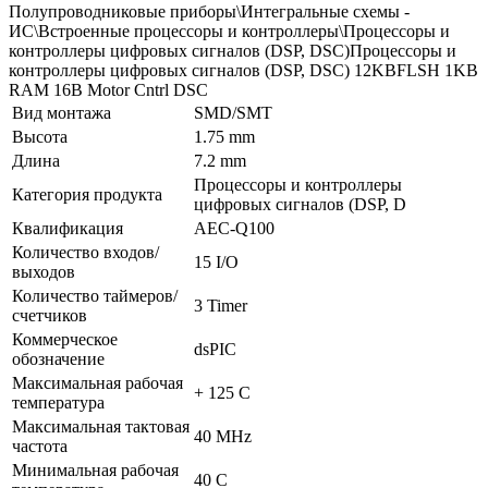
Полупроводниковые приборы\Интегральные схемы -
ИС\Встроенные процессоры и контроллеры\Процессоры и
контроллеры цифровых сигналов (DSP, DSC)Процессоры и
контроллеры цифровых сигналов (DSP, DSC) 12KBFLSH 1KB
RAM 16B Motor Cntrl DSC
Вид монтажа
SMD/SMT
Высота
1.75 mm
Длина
7.2 mm
Процессоры и контроллеры
Категория продукта
цифровых сигналов (DSP, D
Квалификация
AEC-Q100
Количество входов/
15 I/O
выходов
Количество таймеров/
3 Timer
счетчиков
Коммерческое
dsPIC
обозначение
Максимальная рабочая
+ 125 C
температура
Максимальная тактовая
40 MHz
частота
Минимальная рабочая
40 C