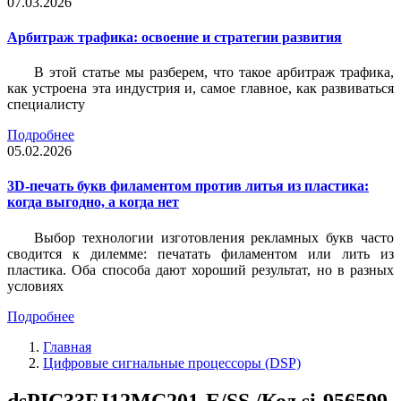
07.03.2026
Арбитраж трафика: освоение и стратегии развития
В этой статье мы разберем, что такое арбитраж трафика,
как устроена эта индустрия и, самое главное, как развиваться
специалисту
Подробнее
05.02.2026
3D-печать букв филаментом против литья из пластика:
когда выгодно, а когда нет
Выбор технологии изготовления рекламных букв часто
сводится к дилемме: печатать филаментом или лить из
пластика. Оба способа дают хороший результат, но в разных
условиях
Подробнее
Главная
Цифровые сигнальные процессоры (DSP)
dsPIC33FJ12MC201-E/SS /Код si-956599