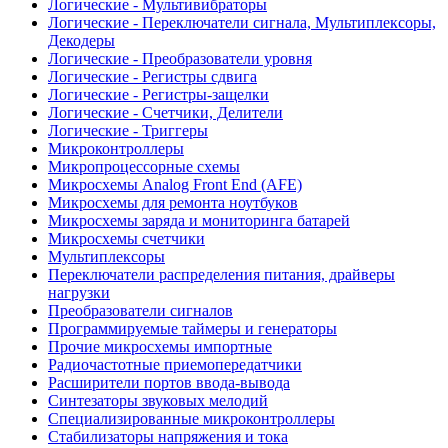
Логические - Мультивибраторы
Логические - Переключатели сигнала, Мультиплексоры,
Декодеры
Логические - Преобразователи уровня
Логические - Регистры сдвига
Логические - Регистры-защелки
Логические - Счетчики, Делители
Логические - Триггеры
Микроконтроллеры
Микропроцессорные схемы
Микросхемы Analog Front End (AFE)
Микросхемы для ремонта ноутбуков
Микросхемы заряда и мониторинга батарей
Микросхемы счетчики
Мультиплексоры
Переключатели распределения питания, драйверы
нагрузки
Преобразователи сигналов
Программируемые таймеры и генераторы
Прочие микросхемы импортные
Радиочастотные приемопередатчики
Расширители портов ввода-вывода
Синтезаторы звуковых мелодий
Специализированные микроконтроллеры
Стабилизаторы напряжения и тока