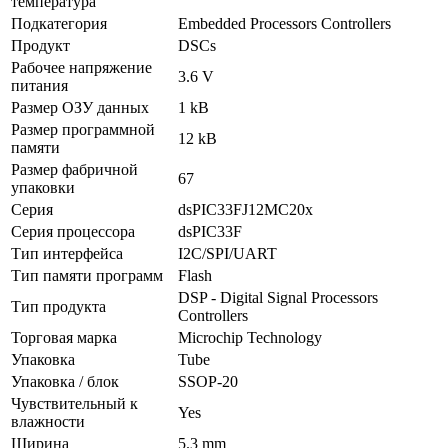
температура
Подкатегория
Embedded Processors Controllers
Продукт
DSCs
Рабочее напряжение
3.6 V
питания
Размер ОЗУ данных
1 kB
Размер программной
12 kB
памяти
Размер фабричной
67
упаковки
Серия
dsPIC33FJ12MC20x
Серия процессора
dsPIC33F
Тип интерфейса
I2C/SPI/UART
Тип памяти программ
Flash
DSP - Digital Signal Processors
Тип продукта
Controllers
Торговая марка
Microchip Technology
Упаковка
Tube
Упаковка / блок
SSOP-20
Чувствительный к
Yes
влажности
Ширина
5.3 mm