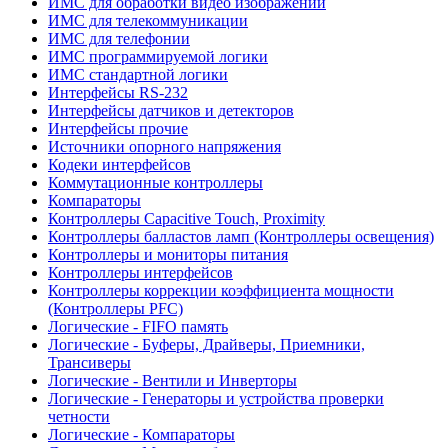
ИМС для обработки видео изображений
ИМС для телекоммуникации
ИМС для телефонии
ИМС программируемой логики
ИМС стандартной логики
Интерфейсы RS-232
Интерфейсы датчиков и детекторов
Интерфейсы прочие
Источники опорного напряжения
Кодеки интерфейсов
Коммутационные контроллеры
Компараторы
Контроллеры Capacitive Touch, Proximity
Контроллеры балластов ламп (Контроллеры освещения)
Контроллеры и мониторы питания
Контроллеры интерфейсов
Контроллеры коррекции коэффициента мощности
(Контроллеры PFC)
Логические - FIFO память
Логические - Буферы, Драйверы, Приемники,
Трансиверы
Логические - Вентили и Инверторы
Логические - Генераторы и устройства проверки
четности
Логические - Компараторы