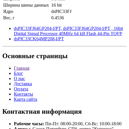
Ширина шины данных
16 bit
Ядро
dsPIC33FJ
Вес, г
0.4536
dsPIC33FJ64GP204-I/PT, dsPIC33FJ64GP204-I/PT , 16bit
Digital Signal Processor 40MHz 64 kB Flash 44-Pin TQFP
dsPIC33CK64MP208-I/PT
Основные
страницы
Главная
Блог
О нас
Доставка
Оплата
Контакты
Карта сайта
Контактная
информация
Рабочие часы:
Пн-Пт: 08:00-20:00, Сб-Вс: 10:00-18:00
Адрес:
г. Санкт-Петербург, СПб, метро "Купчино"