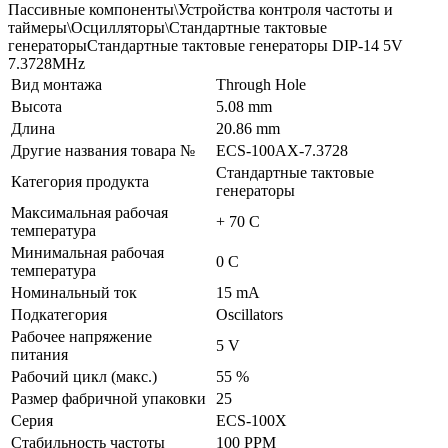
Пассивные компоненты\Устройства контроля частоты и
таймеры\Осцилляторы\Стандартные тактовые
генераторыСтандартные тактовые генераторы DIP-14 5V
7.3728MHz
Вид монтажа
Through Hole
Высота
5.08 mm
Длина
20.86 mm
Другие названия товара №
ECS-100AX-7.3728
Стандартные тактовые
Категория продукта
генераторы
Максимальная рабочая
+ 70 C
температура
Минимальная рабочая
0 C
температура
Номинальный ток
15 mA
Подкатегория
Oscillators
Рабочее напряжение
5 V
питания
Рабочий цикл (макс.)
55 %
Размер фабричной упаковки
25
Серия
ECS-100X
Стабильность частоты
100 PPM