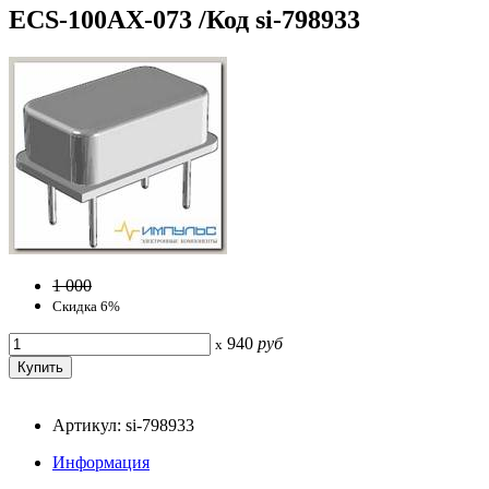
ECS-100AX-073 /Код si-798933
1 000
Скидка 6%
940
руб
x
Артикул: si-798933
Информация