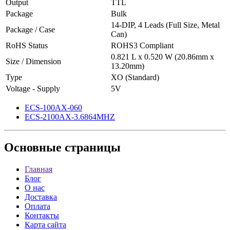
Output
TTL
Package
Bulk
14-DIP, 4 Leads (Full Size, Metal
Package / Case
Can)
RoHS Status
ROHS3 Compliant
0.821 L x 0.520 W (20.86mm x
Size / Dimension
13.20mm)
Type
XO (Standard)
Voltage - Supply
5V
ECS-100AX-060
ECS-2100AX-3.6864MHZ
Основные
страницы
Главная
Блог
О нас
Доставка
Оплата
Контакты
Карта сайта