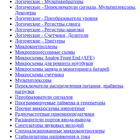
Логические - Мультивибраторы
Логические - Переключатели сигнала, Мультиплексоры,
Декодеры
Логические - Преобразователи уровня
Логические - Регистры сдвига
Логические - Регистры-защелки
Логические - Счетчики, Делители
Логические - Триггеры
Микроконтроллеры
Микропроцессорные схемы
Микросхемы Analog Front End (AFE)
Микросхемы для ремонта ноутбуков
Микросхемы заряда и мониторинга батарей
Микросхемы счетчики
Мультиплексоры
Переключатели распределения питания, драйверы
нагрузки
Преобразователи сигналов
Программируемые таймеры и генераторы
Прочие микросхемы импортные
Радиочастотные приемопередатчики
Расширители портов ввода-вывода
Синтезаторы звуковых мелодий
Специализированные микроконтроллеры
Стабилизаторы напряжения и тока