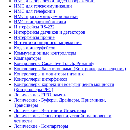
ИМС для обработки видео изображений
ИМС для телекоммуникации
ИМС для телефонии
ИМС программируемой логики
ИМС стандартной логики
Интерфейсы RS-232
Интерфейсы датчиков и детекторов
Интерфейсы прочие
Источники опорного напряжения
Кодеки интерфейсов
Коммутационные контроллеры
Компараторы
Контроллеры Capacitive Touch, Proximity
Контроллеры балластов ламп (Контроллеры освещения)
Контроллеры и мониторы питания
Контроллеры интерфейсов
Контроллеры коррекции коэффициента мощности
(Контроллеры PFC)
Логические - FIFO память
Логические - Буферы, Драйверы, Приемники,
Трансиверы
Логические - Вентили и Инверторы
Логические - Генераторы и устройства проверки
четности
Логические - Компараторы