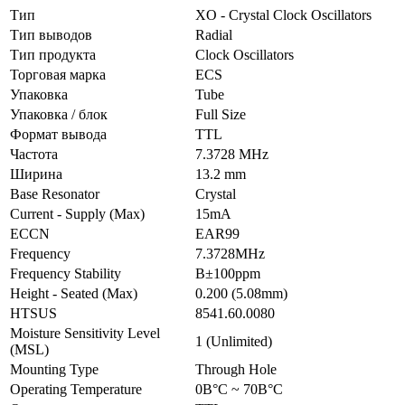
Тип
XO - Crystal Clock Oscillators
Тип выводов
Radial
Тип продукта
Clock Oscillators
Торговая марка
ECS
Упаковка
Tube
Упаковка / блок
Full Size
Формат вывода
TTL
Частота
7.3728 MHz
Ширина
13.2 mm
Base Resonator
Crystal
Current - Supply (Max)
15mA
ECCN
EAR99
Frequency
7.3728MHz
Frequency Stability
В±100ppm
Height - Seated (Max)
0.200 (5.08mm)
HTSUS
8541.60.0080
Moisture Sensitivity Level
1 (Unlimited)
(MSL)
Mounting Type
Through Hole
Operating Temperature
0В°C ~ 70В°C