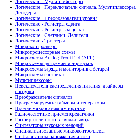
Логические - Мультивибраторы
Логические - Переключатели сигнала, Мультиплексоры,
Декодеры
Логические - Преобразователи уровня
Логические - Регистры сдвига
Логические - Регистры-защелки
Логические - Счетчики, Делители
Логические - Триггеры
Микроконтроллеры
Микропроцессорные схемы
Микросхемы Analog Front End (AFE)
Микросхемы для ремонта ноутбуков
Микросхемы заряда и мониторинга батарей
Микросхемы счетчики
Мультиплексоры
Переключатели распределения питания, драйверы
нагрузки
Преобразователи сигналов
Программируемые таймеры и генераторы
Прочие микросхемы импортные
Радиочастотные приемопередатчики
Расширители портов ввода-вывода
Синтезаторы звуковых мелодий
Специализированные микроконтроллеры
Стабилизаторы напряжения и тока