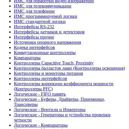
ИМС для обработки видео изображений
ИМС для телекоммуникации
ИМС для телефонии
ИМС программируемой логики
ИМС стандартной логики
Интерфейсы RS-232
Интерфейсы датчиков и детекторов
Интерфейсы прочие
Источники опорного напряжения
Кодеки интерфейсов
Коммутационные контроллеры
Компараторы
Контроллеры Capacitive Touch, Proximity
Контроллеры балластов ламп (Контроллеры освещения)
Контроллеры и мониторы питания
Контроллеры интерфейсов
Контроллеры коррекции коэффициента мощности
(Контроллеры PFC)
Логические - FIFO память
Логические - Буферы, Драйверы, Приемники,
Трансиверы
Логические - Вентили и Инверторы
Логические - Генераторы и устройства проверки
четности
Логические - Компараторы