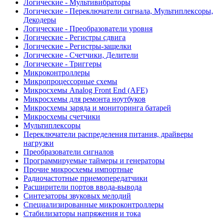
Логические - Мультивибраторы
Логические - Переключатели сигнала, Мультиплексоры,
Декодеры
Логические - Преобразователи уровня
Логические - Регистры сдвига
Логические - Регистры-защелки
Логические - Счетчики, Делители
Логические - Триггеры
Микроконтроллеры
Микропроцессорные схемы
Микросхемы Analog Front End (AFE)
Микросхемы для ремонта ноутбуков
Микросхемы заряда и мониторинга батарей
Микросхемы счетчики
Мультиплексоры
Переключатели распределения питания, драйверы
нагрузки
Преобразователи сигналов
Программируемые таймеры и генераторы
Прочие микросхемы импортные
Радиочастотные приемопередатчики
Расширители портов ввода-вывода
Синтезаторы звуковых мелодий
Специализированные микроконтроллеры
Стабилизаторы напряжения и тока