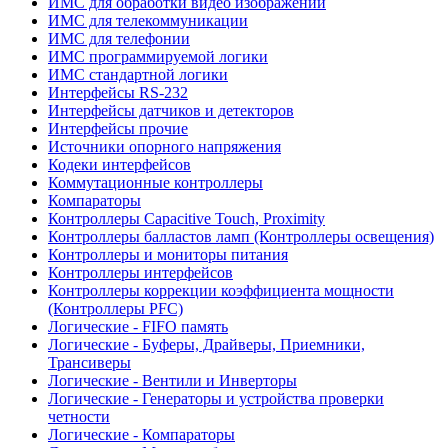
ИМС для обработки видео изображений
ИМС для телекоммуникации
ИМС для телефонии
ИМС программируемой логики
ИМС стандартной логики
Интерфейсы RS-232
Интерфейсы датчиков и детекторов
Интерфейсы прочие
Источники опорного напряжения
Кодеки интерфейсов
Коммутационные контроллеры
Компараторы
Контроллеры Capacitive Touch, Proximity
Контроллеры балластов ламп (Контроллеры освещения)
Контроллеры и мониторы питания
Контроллеры интерфейсов
Контроллеры коррекции коэффициента мощности
(Контроллеры PFC)
Логические - FIFO память
Логические - Буферы, Драйверы, Приемники,
Трансиверы
Логические - Вентили и Инверторы
Логические - Генераторы и устройства проверки
четности
Логические - Компараторы