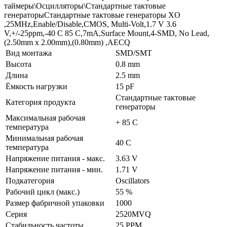
таймеры\Осцилляторы\Стандартные тактовые
генераторыСтандартные тактовые генераторы XO
,25MHz,Enable/Disable,CMOS, Multi-Volt,1.7 V 3.6
V,+/-25ppm,-40 C 85 C,7mA,Surface Mount,4-SMD, No Lead,
(2.50mm x 2.00mm),(0.80mm) ,AECQ
Вид монтажа
SMD/SMT
Высота
0.8 mm
Длина
2.5 mm
Ёмкость нагрузки
15 pF
Стандартные тактовые
Категория продукта
генераторы
Максимальная рабочая
+ 85 C
температура
Минимальная рабочая
40 C
температура
Напряжение питания - макс.
3.63 V
Напряжение питания - мин.
1.71 V
Подкатегория
Oscillators
Рабочий цикл (макс.)
55 %
Размер фабричной упаковки
1000
Серия
2520MVQ
Стабильность частоты
25 PPM