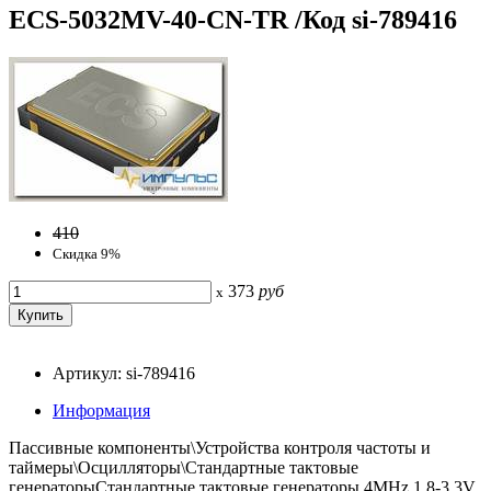
ECS-5032MV-40-CN-TR /Код si-789416
410
Скидка 9%
373
руб
x
Артикул: si-789416
Информация
Пассивные компоненты\Устройства контроля частоты и
таймеры\Осцилляторы\Стандартные тактовые
генераторыСтандартные тактовые генераторы 4MHz 1.8-3.3V