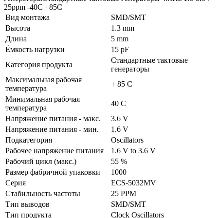
25ppm -40C +85C
Вид монтажа
SMD/SMT
Высота
1.3 mm
Длина
5 mm
Ёмкость нагрузки
15 pF
Стандартные тактовые
Категория продукта
генераторы
Максимальная рабочая
+ 85 C
температура
Минимальная рабочая
40 C
температура
Напряжение питания - макс.
3.6 V
Напряжение питания - мин.
1.6 V
Подкатегория
Oscillators
Рабочее напряжение питания
1.6 V to 3.6 V
Рабочий цикл (макс.)
55 %
Размер фабричной упаковки
1000
Серия
ECS-5032MV
Стабильность частоты
25 PPM
Тип выводов
SMD/SMT
Тип продукта
Clock Oscillators