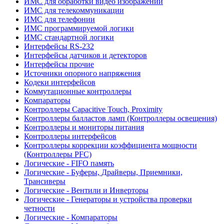
ИМС для обработки видео изображений
ИМС для телекоммуникации
ИМС для телефонии
ИМС программируемой логики
ИМС стандартной логики
Интерфейсы RS-232
Интерфейсы датчиков и детекторов
Интерфейсы прочие
Источники опорного напряжения
Кодеки интерфейсов
Коммутационные контроллеры
Компараторы
Контроллеры Capacitive Touch, Proximity
Контроллеры балластов ламп (Контроллеры освещения)
Контроллеры и мониторы питания
Контроллеры интерфейсов
Контроллеры коррекции коэффициента мощности
(Контроллеры PFC)
Логические - FIFO память
Логические - Буферы, Драйверы, Приемники,
Трансиверы
Логические - Вентили и Инверторы
Логические - Генераторы и устройства проверки
четности
Логические - Компараторы