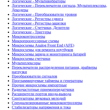
Логические - Мультивибраторы
Логические - Переключатели сигнала, Мультиплексоры,
Декодеры
Логические - Преобразователи уровня
Логические - Регистры сдвига
Логические - Регистры-защелки
Логические - Счетчики, Делители
Логические - Триггеры
Микроконтроллеры
Микропроцессорные схемы
Микросхемы Analog Front End (AFE)
Микросхемы для ремонта ноутбуков
Микросхемы заряда и мониторинга батарей
Микросхемы счетчики
Мультиплексоры
Переключатели распределения питания, драйверы
нагрузки
Преобразователи сигналов
Программируемые таймеры и генераторы
Прочие микросхемы импортные
Радиочастотные приемопередатчики
Расширители портов ввода-вывода
Синтезаторы звуковых мелодий
Специализированные микроконтроллеры
Стабилизаторы напряжения и тока