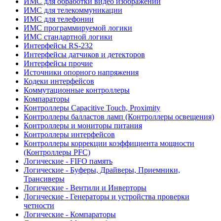
ИМС для обработки видео изображений
ИМС для телекоммуникации
ИМС для телефонии
ИМС программируемой логики
ИМС стандартной логики
Интерфейсы RS-232
Интерфейсы датчиков и детекторов
Интерфейсы прочие
Источники опорного напряжения
Кодеки интерфейсов
Коммутационные контроллеры
Компараторы
Контроллеры Capacitive Touch, Proximity
Контроллеры балластов ламп (Контроллеры освещения)
Контроллеры и мониторы питания
Контроллеры интерфейсов
Контроллеры коррекции коэффициента мощности
(Контроллеры PFC)
Логические - FIFO память
Логические - Буферы, Драйверы, Приемники,
Трансиверы
Логические - Вентили и Инверторы
Логические - Генераторы и устройства проверки
четности
Логические - Компараторы