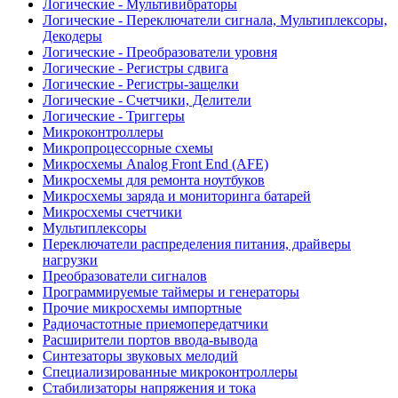
Логические - Мультивибраторы
Логические - Переключатели сигнала, Мультиплексоры,
Декодеры
Логические - Преобразователи уровня
Логические - Регистры сдвига
Логические - Регистры-защелки
Логические - Счетчики, Делители
Логические - Триггеры
Микроконтроллеры
Микропроцессорные схемы
Микросхемы Analog Front End (AFE)
Микросхемы для ремонта ноутбуков
Микросхемы заряда и мониторинга батарей
Микросхемы счетчики
Мультиплексоры
Переключатели распределения питания, драйверы
нагрузки
Преобразователи сигналов
Программируемые таймеры и генераторы
Прочие микросхемы импортные
Радиочастотные приемопередатчики
Расширители портов ввода-вывода
Синтезаторы звуковых мелодий
Специализированные микроконтроллеры
Стабилизаторы напряжения и тока