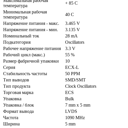
Максимальная рабочая
+ 85 C
температура
Минимальная рабочая
40 C
температура
Напряжение питания - макс.
3.465 V
Напряжение питания - мин.
3.135 V
Номинальный ток
28 mA
Подкатегория
Oscillators
Рабочее напряжение питания
3.3 V
Рабочий цикл (макс.)
55 %
Размер фабричной упаковки
10
Серия
ECX-L
Стабильность частоты
50 PPM
Тип выводов
SMD/SMT
Тип продукта
Clock Oscillators
Торговая марка
ECS
Упаковка
Bulk
Упаковка / блок
7 mm x 5 mm
Формат вывода
LVDS
Частота
1090 MHz
Ширина
5 mm