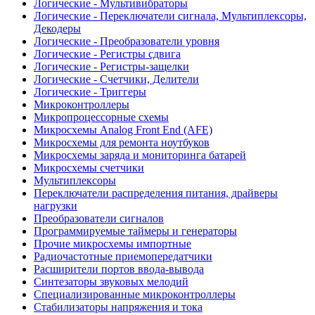
Логические - Мультивибраторы
Логические - Переключатели сигнала, Мультиплексоры,
Декодеры
Логические - Преобразователи уровня
Логические - Регистры сдвига
Логические - Регистры-защелки
Логические - Счетчики, Делители
Логические - Триггеры
Микроконтроллеры
Микропроцессорные схемы
Микросхемы Analog Front End (AFE)
Микросхемы для ремонта ноутбуков
Микросхемы заряда и мониторинга батарей
Микросхемы счетчики
Мультиплексоры
Переключатели распределения питания, драйверы
нагрузки
Преобразователи сигналов
Программируемые таймеры и генераторы
Прочие микросхемы импортные
Радиочастотные приемопередатчики
Расширители портов ввода-вывода
Синтезаторы звуковых мелодий
Специализированные микроконтроллеры
Стабилизаторы напряжения и тока