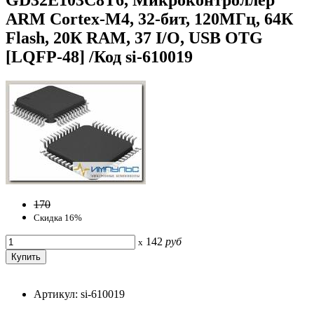
ARM Cortex-M4, 32-бит, 120МГц, 64К
Flash, 20К RAM, 37 I/O, USB OTG
[LQFP-48] /Код si-610019
170
Скидка 16%
142
руб
x
Артикул: si-610019