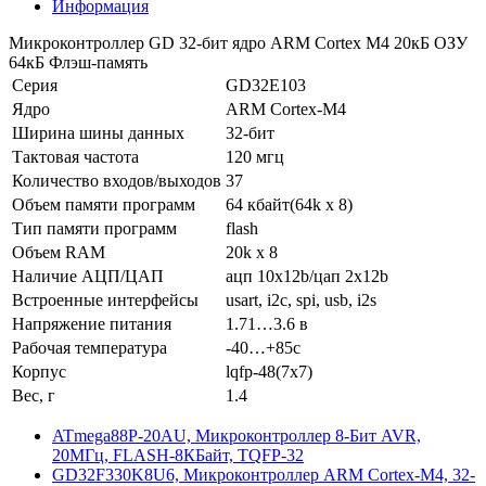
Информация
Микроконтроллер GD 32-бит ядро ARM Cortex M4 20кБ ОЗУ
64кБ Флэш-память
Серия
GD32E103
Ядро
ARM Cortex-M4
Ширина шины данных
32-бит
Тактовая частота
120 мгц
Количество входов/выходов
37
Объем памяти программ
64 кбайт(64k x 8)
Тип памяти программ
flash
Объем RAM
20k x 8
Наличие АЦП/ЦАП
ацп 10x12b/цап 2x12b
Встроенные интерфейсы
usart, i2c, spi, usb, i2s
Напряжение питания
1.71…3.6 в
Рабочая температура
-40…+85c
Корпус
lqfp-48(7x7)
Вес, г
1.4
ATmega88P-20AU, Микроконтроллер 8-Бит AVR,
20МГц, FLASH-8КБайт, TQFP-32
GD32F330K8U6, Микроконтроллер ARM Cortex-M4, 32-