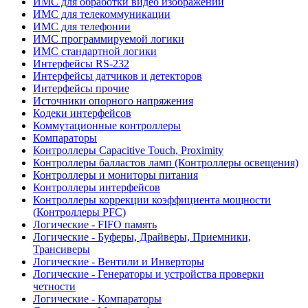
ИМС для обработки видео изображений
ИМС для телекоммуникации
ИМС для телефонии
ИМС программируемой логики
ИМС стандартной логики
Интерфейсы RS-232
Интерфейсы датчиков и детекторов
Интерфейсы прочие
Источники опорного напряжения
Кодеки интерфейсов
Коммутационные контроллеры
Компараторы
Контроллеры Capacitive Touch, Proximity
Контроллеры балластов ламп (Контроллеры освещения)
Контроллеры и мониторы питания
Контроллеры интерфейсов
Контроллеры коррекции коэффициента мощности
(Контроллеры PFC)
Логические - FIFO память
Логические - Буферы, Драйверы, Приемники,
Трансиверы
Логические - Вентили и Инверторы
Логические - Генераторы и устройства проверки
четности
Логические - Компараторы