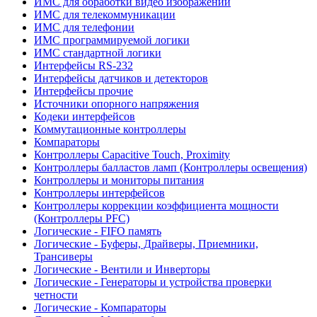
ИМС для обработки видео изображений
ИМС для телекоммуникации
ИМС для телефонии
ИМС программируемой логики
ИМС стандартной логики
Интерфейсы RS-232
Интерфейсы датчиков и детекторов
Интерфейсы прочие
Источники опорного напряжения
Кодеки интерфейсов
Коммутационные контроллеры
Компараторы
Контроллеры Capacitive Touch, Proximity
Контроллеры балластов ламп (Контроллеры освещения)
Контроллеры и мониторы питания
Контроллеры интерфейсов
Контроллеры коррекции коэффициента мощности
(Контроллеры PFC)
Логические - FIFO память
Логические - Буферы, Драйверы, Приемники,
Трансиверы
Логические - Вентили и Инверторы
Логические - Генераторы и устройства проверки
четности
Логические - Компараторы