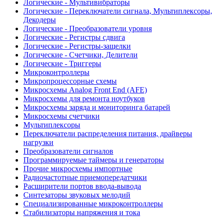
Логические - Мультивибраторы
Логические - Переключатели сигнала, Мультиплексоры,
Декодеры
Логические - Преобразователи уровня
Логические - Регистры сдвига
Логические - Регистры-защелки
Логические - Счетчики, Делители
Логические - Триггеры
Микроконтроллеры
Микропроцессорные схемы
Микросхемы Analog Front End (AFE)
Микросхемы для ремонта ноутбуков
Микросхемы заряда и мониторинга батарей
Микросхемы счетчики
Мультиплексоры
Переключатели распределения питания, драйверы
нагрузки
Преобразователи сигналов
Программируемые таймеры и генераторы
Прочие микросхемы импортные
Радиочастотные приемопередатчики
Расширители портов ввода-вывода
Синтезаторы звуковых мелодий
Специализированные микроконтроллеры
Стабилизаторы напряжения и тока