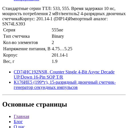
Стандартные серии ТТЛ: 533, 555. Время задержки 10 нс,
мощность потребления 2 мВт/вентиль2 4-разрядных двоичных
счетчикаКорпус: 201.14-1 (DIP14)Импортный аналог:
SN74LS393
Серия
555ие
Тип счетчика
Binary
Кол-во элементов
2
Напряжение питания, В
4.75…5.25
Корпус
201.14-1
Вес, г
1.9
CD74HC192NSR, Counter Single 4-Bit Async Decade
UP/Down 16-Pin SOP T/R
К176ИЕ5 (199*г), 15-разрядный двоичный счетчик-
генератор секундных импульсов
Основные
страницы
Главная
Блог
О нас