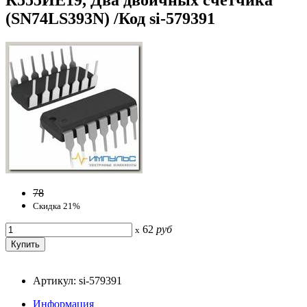
(SN74LS393N) /Код si-579391
78
Скидка 21%
62
руб
x
Артикул: si-579391
Информация