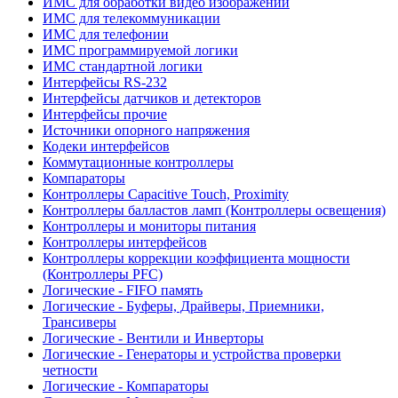
ИМС для обработки видео изображений
ИМС для телекоммуникации
ИМС для телефонии
ИМС программируемой логики
ИМС стандартной логики
Интерфейсы RS-232
Интерфейсы датчиков и детекторов
Интерфейсы прочие
Источники опорного напряжения
Кодеки интерфейсов
Коммутационные контроллеры
Компараторы
Контроллеры Capacitive Touch, Proximity
Контроллеры балластов ламп (Контроллеры освещения)
Контроллеры и мониторы питания
Контроллеры интерфейсов
Контроллеры коррекции коэффициента мощности
(Контроллеры PFC)
Логические - FIFO память
Логические - Буферы, Драйверы, Приемники,
Трансиверы
Логические - Вентили и Инверторы
Логические - Генераторы и устройства проверки
четности
Логические - Компараторы