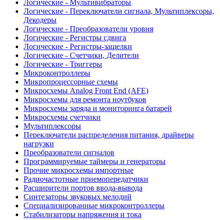
Логические - Мультивибраторы
Логические - Переключатели сигнала, Мультиплексоры,
Декодеры
Логические - Преобразователи уровня
Логические - Регистры сдвига
Логические - Регистры-защелки
Логические - Счетчики, Делители
Логические - Триггеры
Микроконтроллеры
Микропроцессорные схемы
Микросхемы Analog Front End (AFE)
Микросхемы для ремонта ноутбуков
Микросхемы заряда и мониторинга батарей
Микросхемы счетчики
Мультиплексоры
Переключатели распределения питания, драйверы
нагрузки
Преобразователи сигналов
Программируемые таймеры и генераторы
Прочие микросхемы импортные
Радиочастотные приемопередатчики
Расширители портов ввода-вывода
Синтезаторы звуковых мелодий
Специализированные микроконтроллеры
Стабилизаторы напряжения и тока