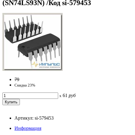
(SN74LS93N) /Код si-579453
79
Скидка 23%
61
руб
x
Артикул: si-579453
Информация