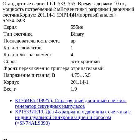
Стандартные серии ТТЛ: 533, 555. Время задержки 10 нс,
мощность потребления 2 мВт/вентиль4-разрядный двоичный
счетчикКорпус: 201.14-1 (DIP14)Импортный аналог:
SN74LS93
Серия
555ие
Тип счетчика
Binary
Последовательность счета
up
Кол-во элементов
1
Кол-во Бит на элемент
4
Сброс
асинхронный
Фронт переключения триггера
отрицательный
Напряжение питания, В
4.75…5.5
Корпус
201.14-1
Вес, г
1.9
К176ИЕ5 (199*г), 15-разрядный двоичный счетчик-
генератор секундных импульсов
КР1533ИЕ19, Два 4-хразрядных двоичных счeтчика с
индивидуальной синхронизацией и сбросом
(=SN74ALS393)