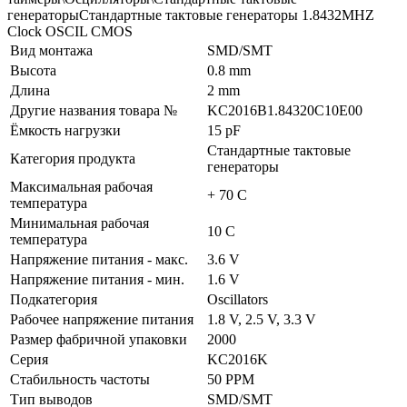
генераторыСтандартные тактовые генераторы 1.8432MHZ
Clock OSCIL CMOS
Вид монтажа
SMD/SMT
Высота
0.8 mm
Длина
2 mm
Другие названия товара №
KC2016B1.84320C10E00
Ёмкость нагрузки
15 pF
Стандартные тактовые
Категория продукта
генераторы
Максимальная рабочая
+ 70 C
температура
Минимальная рабочая
10 C
температура
Напряжение питания - макс.
3.6 V
Напряжение питания - мин.
1.6 V
Подкатегория
Oscillators
Рабочее напряжение питания
1.8 V, 2.5 V, 3.3 V
Размер фабричной упаковки
2000
Серия
KC2016K
Стабильность частоты
50 PPM
Тип выводов
SMD/SMT