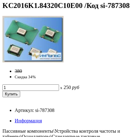
KC2016K1.84320C10E00 /Код si-787308
380
Скидка 34%
250
руб
x
Артикул: si-787308
Информация
Пассивные компоненты\Устройства контроля частоты и
таймеры\Осцилляторы\Стандартные тактовые