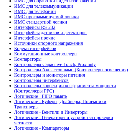
ИМС для обработки видео изображений
ИМС для телекоммуникации
ИМС для телефонии
ИМС программируемой логики
ИМС стандартной логики
Интерфейсы RS-232
Интерфейсы датчиков и детекторов
Интерфейсы прочие
Источники опорного напряжения
Кодеки интерфейсов
Коммутационные контроллеры
Компараторы
Контроллеры Capacitive Touch, Proximity
Контроллеры балластов ламп (Контроллеры освещения)
Контроллеры и мониторы питания
Контроллеры интерфейсов
Контроллеры коррекции коэффициента мощности
(Контроллеры PFC)
Логические - FIFO память
Логические - Буферы, Драйверы, Приемники,
Трансиверы
Логические - Вентили и Инверторы
Логические - Генераторы и устройства проверки
четности
Логические - Компараторы