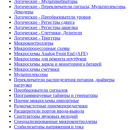
Логические - Мультивибраторы
Логические - Переключатели сигнала, Мультиплексоры,
Декодеры
Логические - Преобразователи уровня
Логические - Регистры сдвига
Логические - Регистры-защелки
Логические - Счетчики, Делители
Логические - Триггеры
Микроконтроллеры
Микропроцессорные схемы
Микросхемы Analog Front End (AFE)
Микросхемы для ремонта ноутбуков
Микросхемы заряда и мониторинга батарей
Микросхемы счетчики
Мультиплексоры
Переключатели распределения питания, драйверы
нагрузки
Преобразователи сигналов
Программируемые таймеры и генераторы
Прочие микросхемы импортные
Радиочастотные приемопередатчики
Расширители портов ввода-вывода
Синтезаторы звуковых мелодий
Специализированные микроконтроллеры
Стабилизаторы напряжения и тока