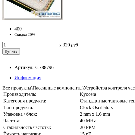
400
Скидка 20%
320
руб
x
Артикул: si-788796
Информация
Все продукты\Пассивные компоненты\Устройства контроля ча
Производитель:
Kyocera
Категория продукта:
Стандартные тактовые ге
Тип продукта:
Clock Oscillators
Упаковка / блок:
2 mm x 1.6 mm
Частота:
40 MHz
Стабильность частоты:
20 PPM
Ёмкость нагрузки:
15 pF