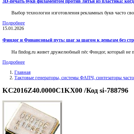
3D-печать букв филаментом против литья из пластика: когда
Выбор технологии изготовления рекламных букв часто свод
Подробнее
15.01.2026
Финдог и Финансовый путь: шаг за шагом к деньгам без стр
На findog.ru живет дружелюбный пёс Финдог, который не
Подробнее
Главная
Тактовые генераторы, системы ФАПЧ, синтезаторы часто
KC2016Z40.0000C1KX00 /Код si-788796