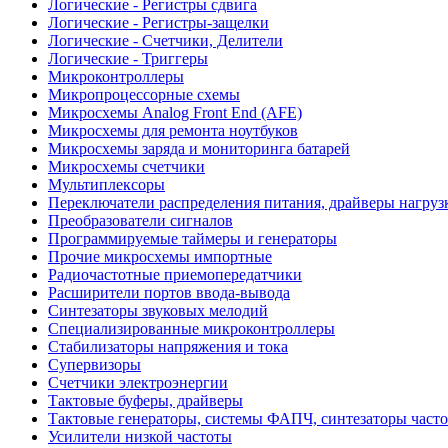
Логические - Регистры сдвига
Логические - Регистры-защелки
Логические - Счетчики, Делители
Логические - Триггеры
Микроконтроллеры
Микропроцессорные схемы
Микросхемы Analog Front End (AFE)
Микросхемы для ремонта ноутбуков
Микросхемы заряда и мониторинга батарей
Микросхемы счетчики
Мультиплексоры
Переключатели распределения питания, драйверы нагруз
Преобразователи сигналов
Программируемые таймеры и генераторы
Прочие микросхемы импортные
Радиочастотные приемопередатчики
Расширители портов ввода-вывода
Синтезаторы звуковых мелодий
Специализированные микроконтроллеры
Стабилизаторы напряжения и тока
Супервизоры
Счетчики электроэнергии
Тактовые буферы, драйверы
Тактовые генераторы, системы ФАПЧ, синтезаторы часто
Усилители низкой частоты