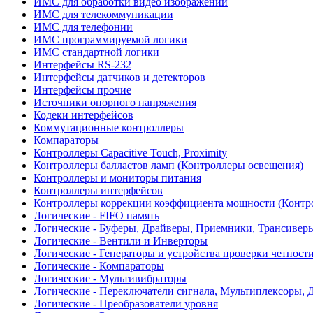
ИМС для обработки видео изображений
ИМС для телекоммуникации
ИМС для телефонии
ИМС программируемой логики
ИМС стандартной логики
Интерфейсы RS-232
Интерфейсы датчиков и детекторов
Интерфейсы прочие
Источники опорного напряжения
Кодеки интерфейсов
Коммутационные контроллеры
Компараторы
Контроллеры Capacitive Touch, Proximity
Контроллеры балластов ламп (Контроллеры освещения)
Контроллеры и мониторы питания
Контроллеры интерфейсов
Контроллеры коррекции коэффициента мощности (Контр
Логические - FIFO память
Логические - Буферы, Драйверы, Приемники, Трансивер
Логические - Вентили и Инверторы
Логические - Генераторы и устройства проверки четност
Логические - Компараторы
Логические - Мультивибраторы
Логические - Переключатели сигнала, Мультиплексоры, 
Логические - Преобразователи уровня