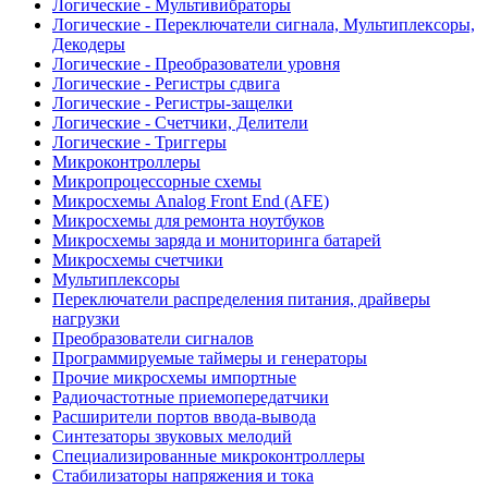
Логические - Мультивибраторы
Логические - Переключатели сигнала, Мультиплексоры,
Декодеры
Логические - Преобразователи уровня
Логические - Регистры сдвига
Логические - Регистры-защелки
Логические - Счетчики, Делители
Логические - Триггеры
Микроконтроллеры
Микропроцессорные схемы
Микросхемы Analog Front End (AFE)
Микросхемы для ремонта ноутбуков
Микросхемы заряда и мониторинга батарей
Микросхемы счетчики
Мультиплексоры
Переключатели распределения питания, драйверы
нагрузки
Преобразователи сигналов
Программируемые таймеры и генераторы
Прочие микросхемы импортные
Радиочастотные приемопередатчики
Расширители портов ввода-вывода
Синтезаторы звуковых мелодий
Специализированные микроконтроллеры
Стабилизаторы напряжения и тока