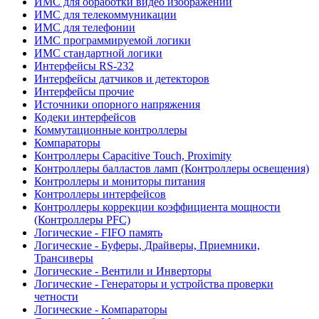
ИМС для обработки видео изображений
ИМС для телекоммуникации
ИМС для телефонии
ИМС программируемой логики
ИМС стандартной логики
Интерфейсы RS-232
Интерфейсы датчиков и детекторов
Интерфейсы прочие
Источники опорного напряжения
Кодеки интерфейсов
Коммутационные контроллеры
Компараторы
Контроллеры Capacitive Touch, Proximity
Контроллеры балластов ламп (Контроллеры освещения)
Контроллеры и мониторы питания
Контроллеры интерфейсов
Контроллеры коррекции коэффициента мощности
(Контроллеры PFC)
Логические - FIFO память
Логические - Буферы, Драйверы, Приемники,
Трансиверы
Логические - Вентили и Инверторы
Логические - Генераторы и устройства проверки
четности
Логические - Компараторы