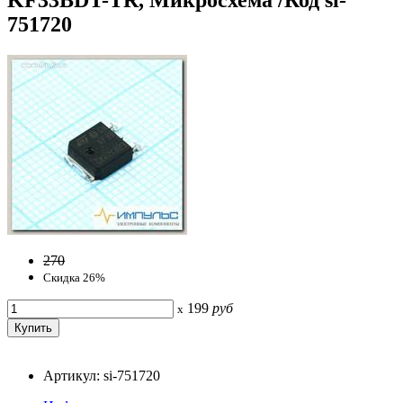
751720
270
Скидка 26%
199
руб
x
Артикул: si-751720