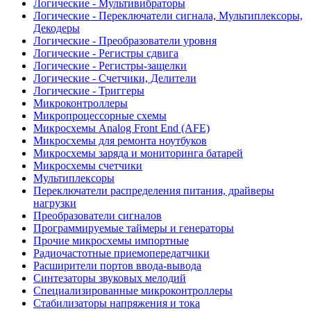
Логические - Мультивибраторы
Логические - Переключатели сигнала, Мультиплексоры,
Декодеры
Логические - Преобразователи уровня
Логические - Регистры сдвига
Логические - Регистры-защелки
Логические - Счетчики, Делители
Логические - Триггеры
Микроконтроллеры
Микропроцессорные схемы
Микросхемы Analog Front End (AFE)
Микросхемы для ремонта ноутбуков
Микросхемы заряда и мониторинга батарей
Микросхемы счетчики
Мультиплексоры
Переключатели распределения питания, драйверы
нагрузки
Преобразователи сигналов
Программируемые таймеры и генераторы
Прочие микросхемы импортные
Радиочастотные приемопередатчики
Расширители портов ввода-вывода
Синтезаторы звуковых мелодий
Специализированные микроконтроллеры
Стабилизаторы напряжения и тока