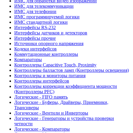
ИМС для обработки видео изображений
ИМС для телекоммуникации
ИМС для телефонии
ИМС программируемой логики
ИМС стандартной логики
Интерфейсы RS-232
Интерфейсы датчиков и детекторов
Интерфейсы прочие
Источники опорного напряжения
Кодеки интерфейсов
Коммутационные контроллеры
Компараторы
Контроллеры Capacitive Touch, Proximity
Контроллеры балластов ламп (Контроллеры освещения)
Контроллеры и мониторы питания
Контроллеры интерфейсов
Контроллеры коррекции коэффициента мощности
(Контроллеры PFC)
Логические - FIFO память
Логические - Буферы, Драйверы, Приемники,
Трансиверы
Логические - Вентили и Инверторы
Логические - Генераторы и устройства проверки
четности
Логические - Компараторы