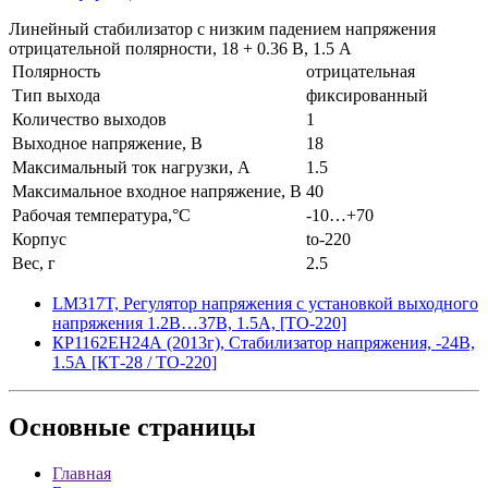
Линейный стабилизатор с низким падением напряжения
отрицательной полярности, 18 + 0.36 В, 1.5 А
Полярность
отрицательная
Тип выхода
фиксированный
Количество выходов
1
Выходное напряжение, В
18
Максимальный ток нагрузки, А
1.5
Максимальное входное напряжение, В
40
Рабочая температура,°C
-10…+70
Корпус
to-220
Вес, г
2.5
LM317T, Регулятор напряжения с установкой выходного
напряжения 1.2В…37В, 1.5А, [TO-220]
КР1162ЕН24А (2013г), Стабилизатор напряжения, -24В,
1.5А [КТ-28 / ТО-220]
Основные
страницы
Главная