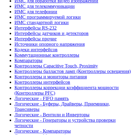
ИМС для обработки видео изображений
ИМС для телекоммуникации
ИМС для телефонии
ИМС программируемой логики
ИМС стандартной логики
Интерфейсы RS-232
Интерфейсы датчиков и детекторов
Интерфейсы прочие
Источники опорного напряжения
Кодеки интерфейсов
Коммутационные контроллеры
Компараторы
Контроллеры Capacitive Touch, Proximity
Контроллеры балластов ламп (Контроллеры освещения)
Контроллеры и мониторы питания
Контроллеры интерфейсов
Контроллеры коррекции коэффициента мощности
(Контроллеры PFC)
Логические - FIFO память
Логические - Буферы, Драйверы, Приемники,
Трансиверы
Логические - Вентили и Инверторы
Логические - Генераторы и устройства проверки
четности
Логические - Компараторы