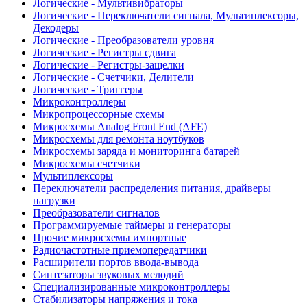
Логические - Мультивибраторы
Логические - Переключатели сигнала, Мультиплексоры,
Декодеры
Логические - Преобразователи уровня
Логические - Регистры сдвига
Логические - Регистры-защелки
Логические - Счетчики, Делители
Логические - Триггеры
Микроконтроллеры
Микропроцессорные схемы
Микросхемы Analog Front End (AFE)
Микросхемы для ремонта ноутбуков
Микросхемы заряда и мониторинга батарей
Микросхемы счетчики
Мультиплексоры
Переключатели распределения питания, драйверы
нагрузки
Преобразователи сигналов
Программируемые таймеры и генераторы
Прочие микросхемы импортные
Радиочастотные приемопередатчики
Расширители портов ввода-вывода
Синтезаторы звуковых мелодий
Специализированные микроконтроллеры
Стабилизаторы напряжения и тока