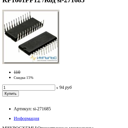
110
Скидка 15%
94
руб
x
Артикул: si-271685
Информация