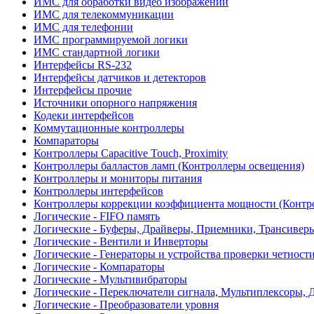
ИМС для обработки видео изображений
ИМС для телекоммуникации
ИМС для телефонии
ИМС программируемой логики
ИМС стандартной логики
Интерфейсы RS-232
Интерфейсы датчиков и детекторов
Интерфейсы прочие
Источники опорного напряжения
Кодеки интерфейсов
Коммутационные контроллеры
Компараторы
Контроллеры Capacitive Touch, Proximity
Контроллеры балластов ламп (Контроллеры освещения)
Контроллеры и мониторы питания
Контроллеры интерфейсов
Контроллеры коррекции коэффициента мощности (Контр
Логические - FIFO память
Логические - Буферы, Драйверы, Приемники, Трансивер
Логические - Вентили и Инверторы
Логические - Генераторы и устройства проверки четност
Логические - Компараторы
Логические - Мультивибраторы
Логические - Переключатели сигнала, Мультиплексоры, 
Логические - Преобразователи уровня