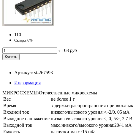
110
Скидка 6%
103
руб
x
Артикул: si-267593
Информация
МИКРОСХЕМЫ\Отечественные микросхемы
Вес
не более 1 г
Время
задержки распространения при вкл./выкл
Входной ток
низкого/высокого уровня:<,-2/0, 05 мА
Выходное напряжение
низкого/высокого уровня:<, 0, 5/>, 2.7 В
Выходной ток
макс.низкого/высокого уровня:20/-1 мА
Емкость
нагрузки макс.:15 пФ