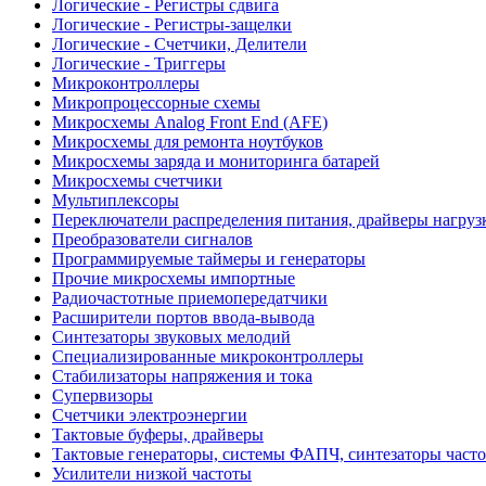
Логические - Регистры сдвига
Логические - Регистры-защелки
Логические - Счетчики, Делители
Логические - Триггеры
Микроконтроллеры
Микропроцессорные схемы
Микросхемы Analog Front End (AFE)
Микросхемы для ремонта ноутбуков
Микросхемы заряда и мониторинга батарей
Микросхемы счетчики
Мультиплексоры
Переключатели распределения питания, драйверы нагруз
Преобразователи сигналов
Программируемые таймеры и генераторы
Прочие микросхемы импортные
Радиочастотные приемопередатчики
Расширители портов ввода-вывода
Синтезаторы звуковых мелодий
Специализированные микроконтроллеры
Стабилизаторы напряжения и тока
Супервизоры
Счетчики электроэнергии
Тактовые буферы, драйверы
Тактовые генераторы, системы ФАПЧ, синтезаторы часто
Усилители низкой частоты