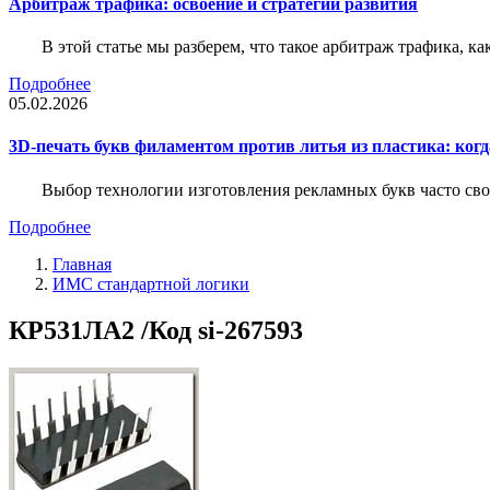
Арбитраж трафика: освоение и стратегии развития
В этой статье мы разберем, что такое арбитраж трафика, ка
Подробнее
05.02.2026
3D-печать букв филаментом против литья из пластика: когда
Выбор технологии изготовления рекламных букв часто свод
Подробнее
Главная
ИМС стандартной логики
КР531ЛА2 /Код si-267593