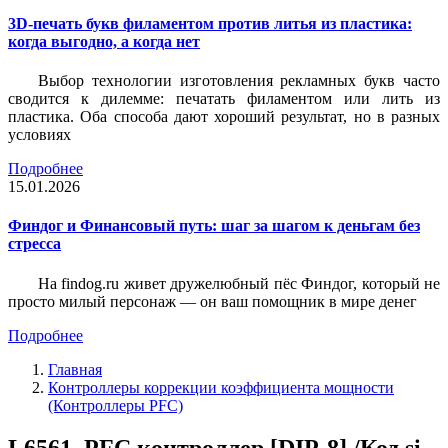
3D-печать букв филаментом против литья из пластика:
когда выгодно, а когда нет
Выбор технологии изготовления рекламных букв часто
сводится к дилемме: печатать филаментом или лить из
пластика. Оба способа дают хороший результат, но в разных
условиях
Подробнее
15.01.2026
Финдог и Финансовый путь: шаг за шагом к деньгам без
стресса
На findog.ru живет дружелюбный пёс Финдог, который не
просто милый персонаж — он ваш помощник в мире денег
Подробнее
Главная
Контроллеры коррекции коэффициента мощности
(Контроллеры PFC)
L6561, PFC контроллер [DIP-8] /Код si-