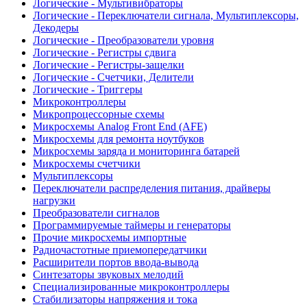
Логические - Мультивибраторы
Логические - Переключатели сигнала, Мультиплексоры,
Декодеры
Логические - Преобразователи уровня
Логические - Регистры сдвига
Логические - Регистры-защелки
Логические - Счетчики, Делители
Логические - Триггеры
Микроконтроллеры
Микропроцессорные схемы
Микросхемы Analog Front End (AFE)
Микросхемы для ремонта ноутбуков
Микросхемы заряда и мониторинга батарей
Микросхемы счетчики
Мультиплексоры
Переключатели распределения питания, драйверы
нагрузки
Преобразователи сигналов
Программируемые таймеры и генераторы
Прочие микросхемы импортные
Радиочастотные приемопередатчики
Расширители портов ввода-вывода
Синтезаторы звуковых мелодий
Специализированные микроконтроллеры
Стабилизаторы напряжения и тока