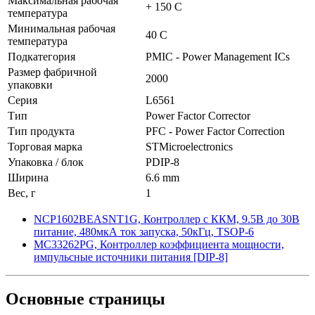
Максимальная рабочая
+ 150 C
температура
Минимальная рабочая
40 C
температура
Подкатегория
PMIC - Power Management ICs
Размер фабричной
2000
упаковки
Серия
L6561
Тип
Power Factor Corrector
Тип продукта
PFC - Power Factor Correction
Торговая марка
STMicroelectronics
Упаковка / блок
PDIP-8
Ширина
6.6 mm
Вес, г
1
NCP1602BEASNT1G, Контроллер с ККМ, 9.5В до 30В
питание, 480мкА ток запуска, 50кГц, TSOP-6
MC33262PG, Контроллер коэффициента мощности,
импульсные источники питания [DIP-8]
Основные
страницы