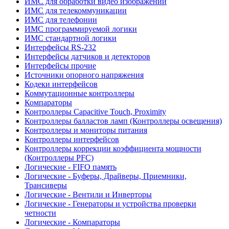
ИМС для обработки видео изображений
ИМС для телекоммуникации
ИМС для телефонии
ИМС программируемой логики
ИМС стандартной логики
Интерфейсы RS-232
Интерфейсы датчиков и детекторов
Интерфейсы прочие
Источники опорного напряжения
Кодеки интерфейсов
Коммутационные контроллеры
Компараторы
Контроллеры Capacitive Touch, Proximity
Контроллеры балластов ламп (Контроллеры освещения)
Контроллеры и мониторы питания
Контроллеры интерфейсов
Контроллеры коррекции коэффициента мощности
(Контроллеры PFC)
Логические - FIFO память
Логические - Буферы, Драйверы, Приемники,
Трансиверы
Логические - Вентили и Инверторы
Логические - Генераторы и устройства проверки
четности
Логические - Компараторы