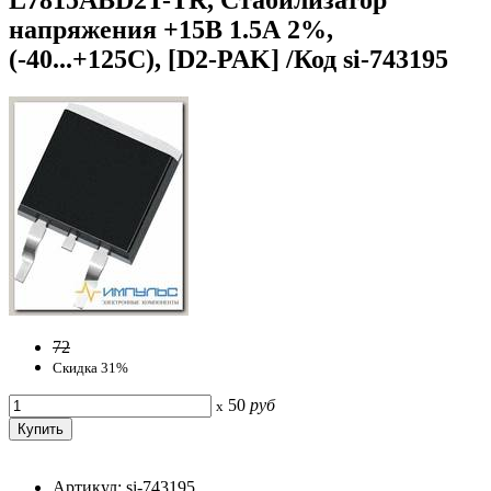
напряжения +15В 1.5А 2%,
(-40...+125C), [D2-PAK] /Код si-743195
72
Скидка 31%
50
руб
x
Артикул: si-743195