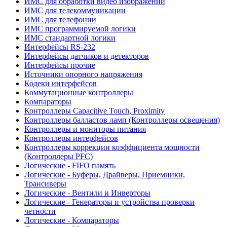
ИМС для обработки видео изображений
ИМС для телекоммуникации
ИМС для телефонии
ИМС программируемой логики
ИМС стандартной логики
Интерфейсы RS-232
Интерфейсы датчиков и детекторов
Интерфейсы прочие
Источники опорного напряжения
Кодеки интерфейсов
Коммутационные контроллеры
Компараторы
Контроллеры Capacitive Touch, Proximity
Контроллеры балластов ламп (Контроллеры освещения)
Контроллеры и мониторы питания
Контроллеры интерфейсов
Контроллеры коррекции коэффициента мощности
(Контроллеры PFC)
Логические - FIFO память
Логические - Буферы, Драйверы, Приемники,
Трансиверы
Логические - Вентили и Инверторы
Логические - Генераторы и устройства проверки
четности
Логические - Компараторы