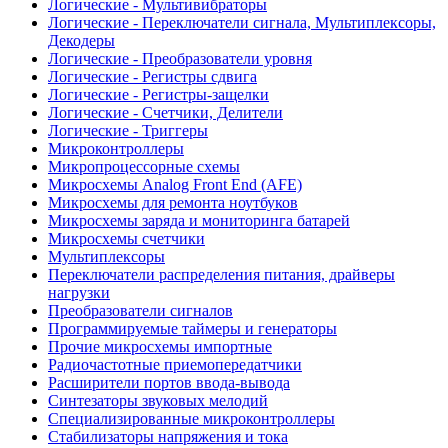
Логические - Мультивибраторы
Логические - Переключатели сигнала, Мультиплексоры,
Декодеры
Логические - Преобразователи уровня
Логические - Регистры сдвига
Логические - Регистры-защелки
Логические - Счетчики, Делители
Логические - Триггеры
Микроконтроллеры
Микропроцессорные схемы
Микросхемы Analog Front End (AFE)
Микросхемы для ремонта ноутбуков
Микросхемы заряда и мониторинга батарей
Микросхемы счетчики
Мультиплексоры
Переключатели распределения питания, драйверы
нагрузки
Преобразователи сигналов
Программируемые таймеры и генераторы
Прочие микросхемы импортные
Радиочастотные приемопередатчики
Расширители портов ввода-вывода
Синтезаторы звуковых мелодий
Специализированные микроконтроллеры
Стабилизаторы напряжения и тока