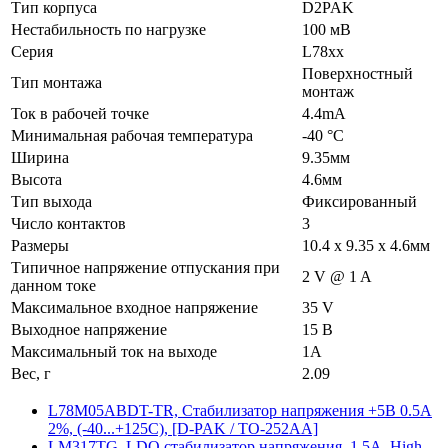
Тип корпуса
D2PAK
Нестабильность по нагрузке
100 мВ
Серия
L78xx
Поверхностный
Тип монтажа
монтаж
Ток в рабочей точке
4.4mA
Минимальная рабочая температура
-40 °C
Ширина
9.35мм
Высота
4.6мм
Тип выхода
Фиксированный
Число контактов
3
Размеры
10.4 x 9.35 x 4.6мм
Типичное напряжение отпускания при
2 V @ 1 A
данном токе
Максимальное входное напряжение
35 V
Выходное напряжение
15 В
Максимальный ток на выходе
1A
Вес, г
2.09
L78M05ABDT-TR, Стабилизатор напряжения +5В 0.5А
2%, (-40...+125C), [D-PAK / TO-252AA]
LM317TG, LDO cтабилизатор напряжения, 1.5А, High