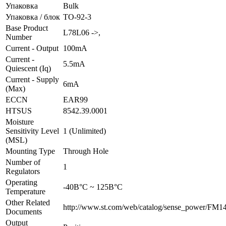
Упаковка
Bulk
Упаковка / блок
TO-92-3
Base Product
L78L06 ->,
Number
Current - Output
100mA
Current -
5.5mA
Quiescent (Iq)
Current - Supply
6mA
(Max)
ECCN
EAR99
HTSUS
8542.39.0001
Moisture
Sensitivity Level
1 (Unlimited)
(MSL)
Mounting Type
Through Hole
Number of
1
Regulators
Operating
-40В°C ~ 125В°C
Temperature
Other Related
http://www.st.com/web/catalog/sense_power/FM1
Documents
Output