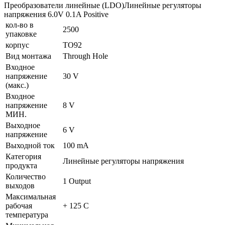
Преобразователи линейные (LDO)Линейные регуляторы
напряжения 6.0V 0.1A Positive
кол-во в
2500
упаковке
корпус
TO92
Вид монтажа
Through Hole
Входное
напряжение
30 V
(макс.)
Входное
напряжение
8 V
МИН.
Выходное
6 V
напряжение
Выходной ток
100 mA
Категория
Линейные регуляторы напряжения
продукта
Количество
1 Output
выходов
Максимальная
рабочая
+ 125 C
температура