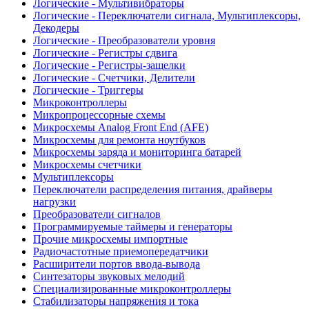
Логические - Мультивибраторы
Логические - Переключатели сигнала, Мультиплексоры,
Декодеры
Логические - Преобразователи уровня
Логические - Регистры сдвига
Логические - Регистры-защелки
Логические - Счетчики, Делители
Логические - Триггеры
Микроконтроллеры
Микропроцессорные схемы
Микросхемы Analog Front End (AFE)
Микросхемы для ремонта ноутбуков
Микросхемы заряда и мониторинга батарей
Микросхемы счетчики
Мультиплексоры
Переключатели распределения питания, драйверы
нагрузки
Преобразователи сигналов
Программируемые таймеры и генераторы
Прочие микросхемы импортные
Радиочастотные приемопередатчики
Расширители портов ввода-вывода
Синтезаторы звуковых мелодий
Специализированные микроконтроллеры
Стабилизаторы напряжения и тока