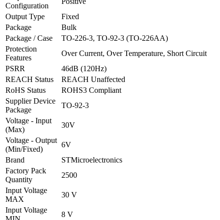
Positive
Configuration
Output Type
Fixed
Package
Bulk
Package / Case
TO-226-3, TO-92-3 (TO-226AA)
Protection
Over Current, Over Temperature, Short Circuit
Features
PSRR
46dB (120Hz)
REACH Status
REACH Unaffected
RoHS Status
ROHS3 Compliant
Supplier Device
TO-92-3
Package
Voltage - Input
30V
(Max)
Voltage - Output
6V
(Min/Fixed)
Brand
STMicroelectronics
Factory Pack
2500
Quantity
Input Voltage
30 V
MAX
Input Voltage
8 V
MIN