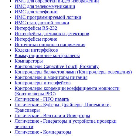
ИМС для обработки видео изображений
ИМС для телекоммуникации
ИМС для телефонии
ИМС программируемой логики
ИМС стандартной логики
Интерфейсы RS-232
Интерфейсы датчиков и детекторов
Интерфейсы прочие
Источники опорного напряжения
Кодеки интерфейсов
Коммутационные контроллеры
Компараторы
Контроллеры Capacitive Touch, Proximity
Контроллеры балластов ламп (Контроллеры освещения)
Контроллеры и мониторы питания
Контроллеры интерфейсов
Контроллеры коррекции коэффициента мощности
(Контроллеры PFC)
Логические - FIFO память
Логические - Буферы, Драйверы, Приемники,
Трансиверы
Логические - Вентили и Инверторы
Логические - Генераторы и устройства проверки
четности
Логические - Компараторы