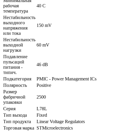
Минимальная
рабочая
40 C
температура
Нестабильность
выходного
150 mV
напряжения
или тока
Нестабильность
выходной
60 mV
нагрузки
Подавление
пульсаций
46 dB
питания -
типич.
Подкатегория
PMIC - Power Management ICs
Полярность
Positive
Размер
фабричной
2500
упаковки
Серия
L78L
Тип выхода
Fixed
Тип продукта
Linear Voltage Regulators
Торговая марка
STMicroelectronics