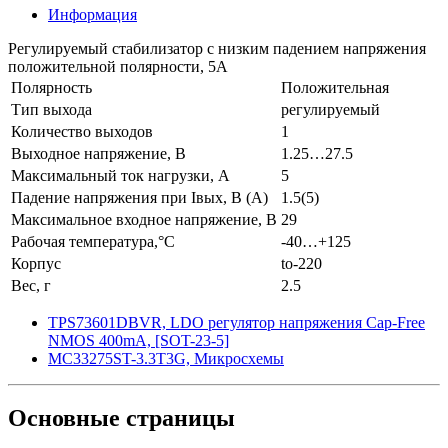
Информация
Регулируемый стабилизатор с низким падением напряжения
положительной полярности, 5А
Полярность
Положительная
Тип выхода
регулируемый
Количество выходов
1
Выходное напряжение, В
1.25…27.5
Максимальный ток нагрузки, А
5
Падение напряжения при Iвых, В (А)
1.5(5)
Максимальное входное напряжение, В
29
Рабочая температура,°C
-40…+125
Корпус
to-220
Вес, г
2.5
TPS73601DBVR, LDO регулятор напряжения Cap-Free
NMOS 400mA, [SOT-23-5]
MC33275ST-3.3T3G, Микросхемы
Основные
страницы