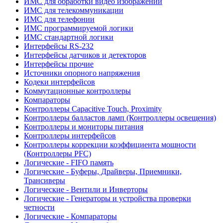
ИМС для обработки видео изображений
ИМС для телекоммуникации
ИМС для телефонии
ИМС программируемой логики
ИМС стандартной логики
Интерфейсы RS-232
Интерфейсы датчиков и детекторов
Интерфейсы прочие
Источники опорного напряжения
Кодеки интерфейсов
Коммутационные контроллеры
Компараторы
Контроллеры Capacitive Touch, Proximity
Контроллеры балластов ламп (Контроллеры освещения)
Контроллеры и мониторы питания
Контроллеры интерфейсов
Контроллеры коррекции коэффициента мощности
(Контроллеры PFC)
Логические - FIFO память
Логические - Буферы, Драйверы, Приемники,
Трансиверы
Логические - Вентили и Инверторы
Логические - Генераторы и устройства проверки
четности
Логические - Компараторы