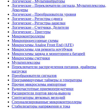
Логические - Мультивибраторы
Логические - Переключатели сигнала, Мультиплексоры,
Декодеры
Логические - Преобразователи уровня
Логические - Регистры сдвига
Логические - Регистры-защелки
Логические - Счетчики, Делители
Логические - Триггеры
Микроконтроллеры
Микропроцессорные схемы
Микросхемы Analog Front End (AFE)
Микросхемы для ремонта ноутбуков
Микросхемы заряда и мониторинга батарей
Микросхемы счетчики
Мультиплексоры
Переключатели распределения питания, драйверы
нагрузки
Преобразователи сигналов
Программируемые таймеры и генераторы
Прочие микросхемы импортные
Радиочастотные приемопередатчики
Расширители портов ввода-вывода
Синтезаторы звуковых мелодий
Специализированные микроконтроллеры
Стабилизаторы напряжения и тока