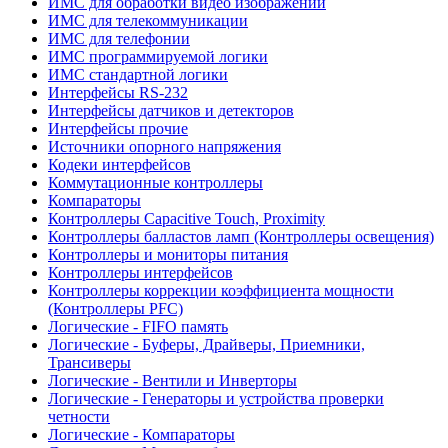
ИМС для обработки видео изображений
ИМС для телекоммуникации
ИМС для телефонии
ИМС программируемой логики
ИМС стандартной логики
Интерфейсы RS-232
Интерфейсы датчиков и детекторов
Интерфейсы прочие
Источники опорного напряжения
Кодеки интерфейсов
Коммутационные контроллеры
Компараторы
Контроллеры Capacitive Touch, Proximity
Контроллеры балластов ламп (Контроллеры освещения)
Контроллеры и мониторы питания
Контроллеры интерфейсов
Контроллеры коррекции коэффициента мощности
(Контроллеры PFC)
Логические - FIFO память
Логические - Буферы, Драйверы, Приемники,
Трансиверы
Логические - Вентили и Инверторы
Логические - Генераторы и устройства проверки
четности
Логические - Компараторы