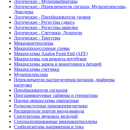
Логические - Мультивибраторы
Логические - Переключатели сигнала, Мультиплексоры,
Декодеры
Логические - Преобразователи уровня
Логические - Регистры сдвига
Логические - Регистры-защелки
Логические - Счетчики, Делители
Логические - Триггеры
Микроконтроллеры
Микропроцессорные схемы
Микросхемы Analog Front End (AFE)
Микросхемы для ремонта ноутбуков
Микросхемы заряда и мониторинга батарей
Микросхемы счетчики
Мультиплексоры
Переключатели распределения питания, драйверы
нагрузки
Преобразователи сигналов
Программируемые таймеры и генераторы
Прочие микросхемы импортные
Радиочастотные приемопередатчики
Расширители портов ввода-вывода
Синтезаторы звуковых мелодий
Специализированные микроконтроллеры
Стабилизаторы напряжения и тока