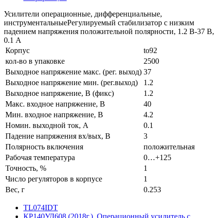
Усилители операционные, дифференциальные,
инструментальныеРегулируемый стабилизатор с низким
падением напряжения положительной полярности, 1.2 В-37 В,
0.1 А
Корпус
to92
кол-во в упаковке
2500
Выходное напряжение макс. (рег. выход)
37
Выходное напряжение мин. (рег.выход)
1.2
Выходное напряжение, В (фикс)
1.2
Макс. входное напряжение, В
40
Мин. входное напряжение, В
4.2
Номин. выходной ток, А
0.1
Падение напряжения вх/вых, В
3
Полярность включения
положительная
Рабочая температура
0…+125
Точность, %
1
Число регуляторов в корпусе
1
Вес, г
0.253
TL074IDT
КР140УД608 (2018г.), Операционный усилитель с