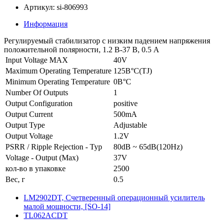
Артикул: si-806993
Информация
Регулируемый стабилизатор с низким падением напряжения
положительной полярности, 1.2 В-37 В, 0.5 А
Input Voltage MAX
40V
Maximum Operating Temperature
125В°C(TJ)
Minimum Operating Temperature
0В°C
Number Of Outputs
1
Output Configuration
positive
Output Current
500mA
Output Type
Adjustable
Output Voltage
1.2V
PSRR / Ripple Rejection - Typ
80dB ~ 65dB(120Hz)
Voltage - Output (Max)
37V
кол-во в упаковке
2500
Вес, г
0.5
LM2902DT, Счетверенный операционный усилитель
малой мощности, [SO-14]
TL062ACDT