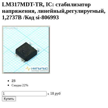
LM317MDT-TR, IC: стабилизатор
напряжения, линейный,регулируемый,
1,2?37В /Код si-806993
23
Скидка 22%
18
руб
x