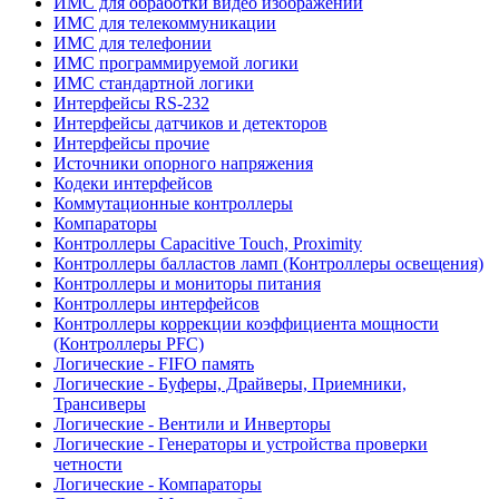
ИМС для обработки видео изображений
ИМС для телекоммуникации
ИМС для телефонии
ИМС программируемой логики
ИМС стандартной логики
Интерфейсы RS-232
Интерфейсы датчиков и детекторов
Интерфейсы прочие
Источники опорного напряжения
Кодеки интерфейсов
Коммутационные контроллеры
Компараторы
Контроллеры Capacitive Touch, Proximity
Контроллеры балластов ламп (Контроллеры освещения)
Контроллеры и мониторы питания
Контроллеры интерфейсов
Контроллеры коррекции коэффициента мощности
(Контроллеры PFC)
Логические - FIFO память
Логические - Буферы, Драйверы, Приемники,
Трансиверы
Логические - Вентили и Инверторы
Логические - Генераторы и устройства проверки
четности
Логические - Компараторы