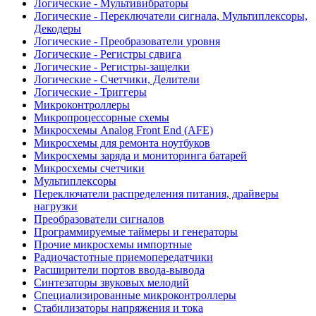
Логические - Мультивибраторы
Логические - Переключатели сигнала, Мультиплексоры,
Декодеры
Логические - Преобразователи уровня
Логические - Регистры сдвига
Логические - Регистры-защелки
Логические - Счетчики, Делители
Логические - Триггеры
Микроконтроллеры
Микропроцессорные схемы
Микросхемы Analog Front End (AFE)
Микросхемы для ремонта ноутбуков
Микросхемы заряда и мониторинга батарей
Микросхемы счетчики
Мультиплексоры
Переключатели распределения питания, драйверы
нагрузки
Преобразователи сигналов
Программируемые таймеры и генераторы
Прочие микросхемы импортные
Радиочастотные приемопередатчики
Расширители портов ввода-вывода
Синтезаторы звуковых мелодий
Специализированные микроконтроллеры
Стабилизаторы напряжения и тока