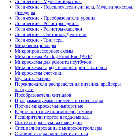
Логические - Мультивибраторы
Логические - Переключатели сигнала, Мультиплексоры,
Декодеры
Логические - Преобразователи уровня
Логические - Регистры сдвига
Логические - Регистры-защелки
Логические - Счетчики, Делители
Логические - Триггеры
Микроконтроллеры
Микропроцессорные схемы
Микросхемы Analog Front End (AFE)
Микросхемы для ремонта ноутбуков
Микросхемы заряда и мониторинга батарей
Микросхемы счетчики
Мультиплексоры
Переключатели распределения питания, драйверы
нагрузки
Преобразователи сигналов
Программируемые таймеры и генераторы
Прочие микросхемы импортные
Радиочастотные приемопередатчики
Расширители портов ввода-вывода
Синтезаторы звуковых мелодий
Специализированные микроконтроллеры
Стабилизаторы напряжения и тока