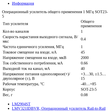
Информация
Операционный усилитель общего применения 1 МГц SOT23-
5
Общего
Тип усилителя
применения
Кол-во каналов
1
Скорость нарастания выходного сигнала, В/
0.4
мкс
Частота единичного усиления, МГц
1
Токовое смещение на входе, нА
45
Напряжение смещения на входе, мкВ
2000
Ток собственного потребления, мА
0.66
Выходной ток на канал, мА
40
Напряжение питания однополярное(+)/
+3…30, ±1.5…
двуполярное (±), В
15
Рабочая температура, °C
-40…+85
Корпус
SOT-23-5
Вес, г
0.08
LM2904ST
LMV321IDBVR, Операционный усилитель Rail-to-Rail