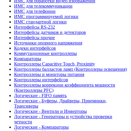
ИМС для обработки видео изображений
ИМС для телекоммуникации
ИМС для телефонии
ИМС программируемой логики
ИМС стандартной логики
Интерфейсы RS-232
Интерфейсы датчиков и детекторов
Интерфейсы прочие
Источники опорного напряжения
Кодеки интерфейсов
Коммутационные контроллеры
Компараторы
Контроллеры Capacitive Touch, Proximity
Контроллеры балластов ламп (Контроллеры освещения)
Контроллеры и мониторы питания
Контроллеры интерфейсов
Контроллеры коррекции коэффициента мощности
(Контроллеры PFC)
Логические - FIFO память
Логические - Буферы, Драйверы, Приемники,
Трансиверы
Логические - Вентили и Инверторы
Логические - Генераторы и устройства проверки
четности
Логические - Компараторы