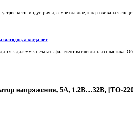
к устроена эта индустрия и, самое главное, как развиваться спец
 выгодно, а когда нет
ится к дилемме: печатать филаментом или лить из пластика. Оба
ор напряжения, 5А, 1.2В…32В, [TO-220] 