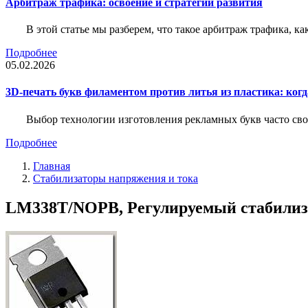
Арбитраж трафика: освоение и стратегии развития
В этой статье мы разберем, что такое арбитраж трафика, ка
Подробнее
05.02.2026
3D-печать букв филаментом против литья из пластика: когда
Выбор технологии изготовления рекламных букв часто свод
Подробнее
Главная
Стабилизаторы напряжения и тока
LM338T/NOPB, Регулируемый стабилизат