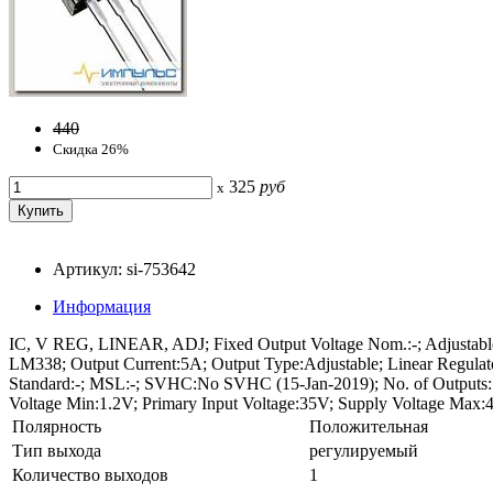
440
Скидка 26%
325
руб
x
Артикул: si-753642
Информация
IC, V REG, LINEAR, ADJ; Fixed Output Voltage Nom.:-; Adjustable
LM338; Output Current:5A; Output Type:Adjustable; Linear Regulat
Standard:-; MSL:-; SVHC:No SVHC (15-Jan-2019); No. of Outputs:1
Voltage Min:1.2V; Primary Input Voltage:35V; Supply Voltage Max:4
Полярность
Положительная
Тип выхода
регулируемый
Количество выходов
1