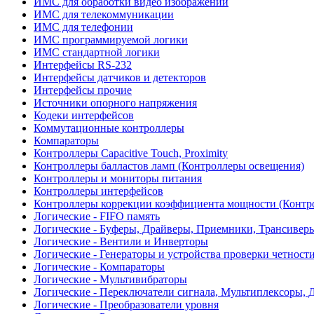
ИМС для обработки видео изображений
ИМС для телекоммуникации
ИМС для телефонии
ИМС программируемой логики
ИМС стандартной логики
Интерфейсы RS-232
Интерфейсы датчиков и детекторов
Интерфейсы прочие
Источники опорного напряжения
Кодеки интерфейсов
Коммутационные контроллеры
Компараторы
Контроллеры Capacitive Touch, Proximity
Контроллеры балластов ламп (Контроллеры освещения)
Контроллеры и мониторы питания
Контроллеры интерфейсов
Контроллеры коррекции коэффициента мощности (Контр
Логические - FIFO память
Логические - Буферы, Драйверы, Приемники, Трансивер
Логические - Вентили и Инверторы
Логические - Генераторы и устройства проверки четност
Логические - Компараторы
Логические - Мультивибраторы
Логические - Переключатели сигнала, Мультиплексоры, 
Логические - Преобразователи уровня