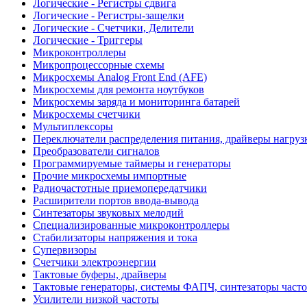
Логические - Регистры сдвига
Логические - Регистры-защелки
Логические - Счетчики, Делители
Логические - Триггеры
Микроконтроллеры
Микропроцессорные схемы
Микросхемы Analog Front End (AFE)
Микросхемы для ремонта ноутбуков
Микросхемы заряда и мониторинга батарей
Микросхемы счетчики
Мультиплексоры
Переключатели распределения питания, драйверы нагруз
Преобразователи сигналов
Программируемые таймеры и генераторы
Прочие микросхемы импортные
Радиочастотные приемопередатчики
Расширители портов ввода-вывода
Синтезаторы звуковых мелодий
Специализированные микроконтроллеры
Стабилизаторы напряжения и тока
Супервизоры
Счетчики электроэнергии
Тактовые буферы, драйверы
Тактовые генераторы, системы ФАПЧ, синтезаторы часто
Усилители низкой частоты