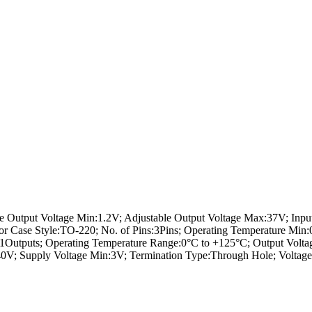
 Output Voltage Min:1.2V; Adjustable Output Voltage Max:37V; Inpu
or Case Style:TO-220; No. of Pins:3Pins; Operating Temperature Min
Outputs; Operating Temperature Range:0°C to +125°C; Output Voltag
0V; Supply Voltage Min:3V; Termination Type:Through Hole; Voltage 