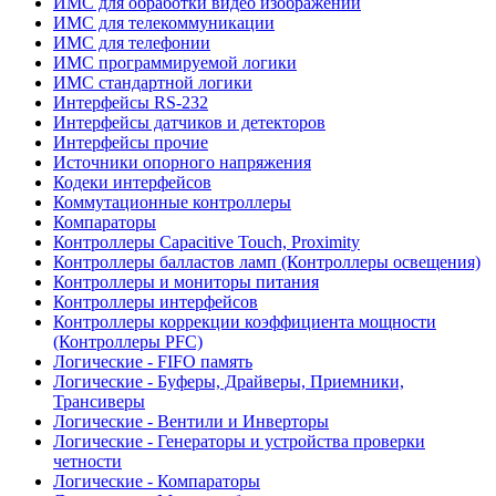
ИМС для обработки видео изображений
ИМС для телекоммуникации
ИМС для телефонии
ИМС программируемой логики
ИМС стандартной логики
Интерфейсы RS-232
Интерфейсы датчиков и детекторов
Интерфейсы прочие
Источники опорного напряжения
Кодеки интерфейсов
Коммутационные контроллеры
Компараторы
Контроллеры Capacitive Touch, Proximity
Контроллеры балластов ламп (Контроллеры освещения)
Контроллеры и мониторы питания
Контроллеры интерфейсов
Контроллеры коррекции коэффициента мощности
(Контроллеры PFC)
Логические - FIFO память
Логические - Буферы, Драйверы, Приемники,
Трансиверы
Логические - Вентили и Инверторы
Логические - Генераторы и устройства проверки
четности
Логические - Компараторы