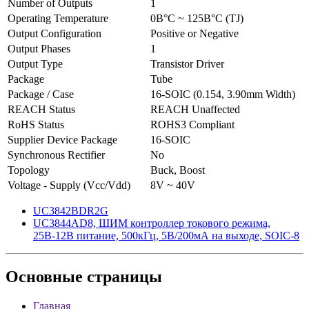
Number of Outputs
1
Operating Temperature
0В°C ~ 125В°C (TJ)
Output Configuration
Positive or Negative
Output Phases
1
Output Type
Transistor Driver
Package
Tube
Package / Case
16-SOIC (0.154, 3.90mm Width)
REACH Status
REACH Unaffected
RoHS Status
ROHS3 Compliant
Supplier Device Package
16-SOIC
Synchronous Rectifier
No
Topology
Buck, Boost
Voltage - Supply (Vcc/Vdd)
8V ~ 40V
UC3842BDR2G
UC3844AD8, ШИМ контроллер токового режима,
25В-12В питание, 500кГц, 5В/200мА на выходе, SOIC-8
Основные
страницы
Главная