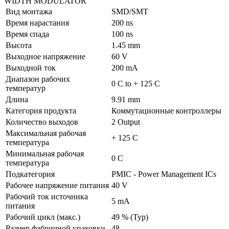
WIDTH MODULATOR
Вид монтажа
SMD/SMT
Время нарастания
200 ns
Время спада
100 ns
Высота
1.45 mm
Выходное напряжение
60 V
Выходной ток
200 mA
Диапазон рабочих
0 C to + 125 C
температур
Длина
9.91 mm
Категория продукта
Коммутационные контроллеры
Количество выходов
2 Output
Максимальная рабочая
+ 125 C
температура
Минимальная рабочая
0 C
температура
Подкатегория
PMIC - Power Management ICs
Рабочее напряжение питания
40 V
Рабочий ток источника
5 mA
питания
Рабочий цикл (макс.)
49 % (Typ)
Размер фабричной упаковки
48