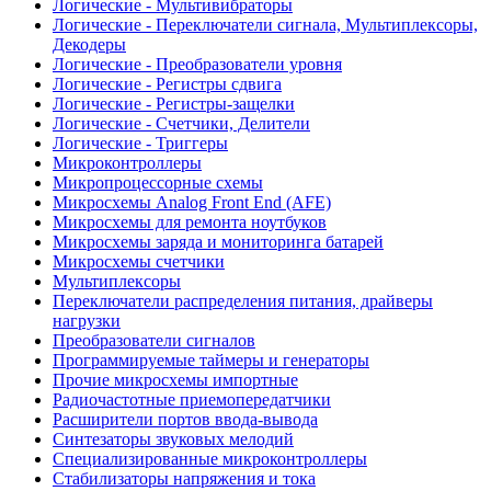
Логические - Мультивибраторы
Логические - Переключатели сигнала, Мультиплексоры,
Декодеры
Логические - Преобразователи уровня
Логические - Регистры сдвига
Логические - Регистры-защелки
Логические - Счетчики, Делители
Логические - Триггеры
Микроконтроллеры
Микропроцессорные схемы
Микросхемы Analog Front End (AFE)
Микросхемы для ремонта ноутбуков
Микросхемы заряда и мониторинга батарей
Микросхемы счетчики
Мультиплексоры
Переключатели распределения питания, драйверы
нагрузки
Преобразователи сигналов
Программируемые таймеры и генераторы
Прочие микросхемы импортные
Радиочастотные приемопередатчики
Расширители портов ввода-вывода
Синтезаторы звуковых мелодий
Специализированные микроконтроллеры
Стабилизаторы напряжения и тока