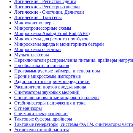
Логические - Регистры сдвига
Логические - Регистры-защелки
Логические - Счетчики, Делители
Логические - Триггеры
Микроконтроллеры
Микропроцессорные схемы
Микросхемы Analog Front End (AFE)
Микросхемы для ремонта ноутбуков
Микросхемы заряда и мониторинга батарей
Микросхемы счетчики
Мультиплексоры
Переключатели распределения питания, драйверы нагруз
Преобразователи сигналов
Программируемые таймеры и генераторы
Прочие микросхемы импортные
Радиочастотные приемопередатчики
Расширители портов ввода-вывода
Синтезаторы звуковых мелодий
Специализированные микроконтроллеры
Стабилизаторы напряжения и тока
Супервизоры
Счетчики электроэнергии
Тактовые буферы, драйверы
Тактовые генераторы, системы ФАПЧ, синтезаторы часто
Усилители низкой частоты