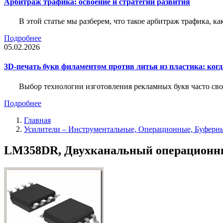
Арбитраж трафика: освоение и стратегии развития
В этой статье мы разберем, что такое арбитраж трафика, ка
Подробнее
05.02.2026
3D-печать букв филаментом против литья из пластика: когда
Выбор технологии изготовления рекламных букв часто свод
Подробнее
Главная
Усилители – Инструментальные, Операционные, Буферн
LM358DR, Двухканальный операционный