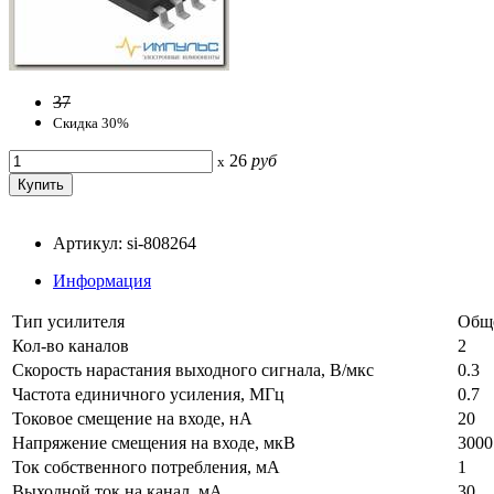
37
Скидка 30%
26
руб
x
Артикул: si-808264
Информация
Тип усилителя
Общ
Кол-во каналов
2
Скорость нарастания выходного сигнала, В/мкс
0.3
Частота единичного усиления, МГц
0.7
Токовое смещение на входе, нА
20
Напряжение смещения на входе, мкВ
3000
Ток собственного потребления, мА
1
Выходной ток на канал, мА
30