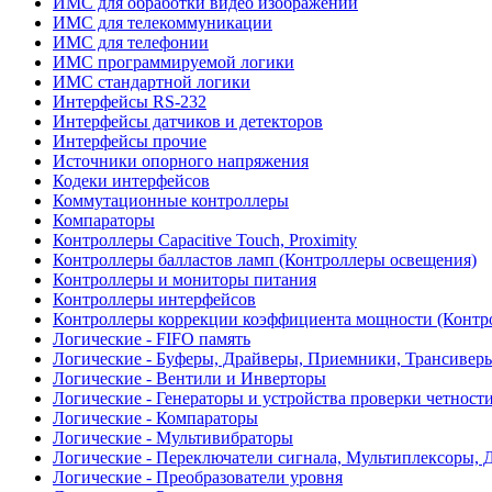
ИМС для обработки видео изображений
ИМС для телекоммуникации
ИМС для телефонии
ИМС программируемой логики
ИМС стандартной логики
Интерфейсы RS-232
Интерфейсы датчиков и детекторов
Интерфейсы прочие
Источники опорного напряжения
Кодеки интерфейсов
Коммутационные контроллеры
Компараторы
Контроллеры Capacitive Touch, Proximity
Контроллеры балластов ламп (Контроллеры освещения)
Контроллеры и мониторы питания
Контроллеры интерфейсов
Контроллеры коррекции коэффициента мощности (Контр
Логические - FIFO память
Логические - Буферы, Драйверы, Приемники, Трансивер
Логические - Вентили и Инверторы
Логические - Генераторы и устройства проверки четност
Логические - Компараторы
Логические - Мультивибраторы
Логические - Переключатели сигнала, Мультиплексоры, 
Логические - Преобразователи уровня