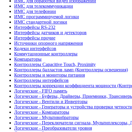
ИМС для обработки видео изображений
ИМС для телекоммуникации
ИМС для телефонии
ИМС программируемой логики
ИМС стандартной логики
Интерфейсы RS-232
Интерфейсы датчиков и детекторов
Интерфейсы прочие
Источники опорного напряжения
Кодеки интерфейсов
Коммутационные контроллеры
Компараторы
Контроллеры Capacitive Touch, Proximity
Контроллеры балластов ламп (Контроллеры освещения)
Контроллеры и мониторы питания
Контроллеры интерфейсов
Контроллеры коррекции коэффициента мощности (Контр
Логические - FIFO память
Логические - Буферы, Драйверы, Приемники, Трансивер
Логические - Вентили и Инверторы
Логические - Генераторы и устройства проверки четност
Логические - Компараторы
Логические - Мультивибраторы
Логические - Переключатели сигнала, Мультиплексоры, 
Логические - Преобразователи уровня