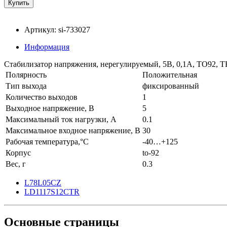
Артикул: si-733027
Информация
Стабилизатор напряжения, нерегулируемый, 5В, 0,1А, TO92, 
Полярность
Положительная
Тип выхода
фиксированный
Количество выходов
1
Выходное напряжение, В
5
Максимальный ток нагрузки, А
0.1
Максимальное входное напряжение, В
30
Рабочая температура,°C
-40…+125
Корпус
to-92
Вес, г
0.3
L78L05CZ
LD1117S12CTR
Основные
страницы