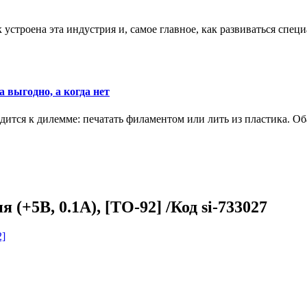
к устроена эта индустрия и, самое главное, как развиваться спец
 выгодно, а когда нет
ится к дилемме: печатать филаментом или лить из пластика. Оба
+5В, 0.1А), [TO-92] /Код si-733027