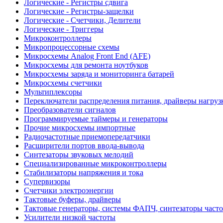
Логические - Регистры сдвига
Логические - Регистры-защелки
Логические - Счетчики, Делители
Логические - Триггеры
Микроконтроллеры
Микропроцессорные схемы
Микросхемы Analog Front End (AFE)
Микросхемы для ремонта ноутбуков
Микросхемы заряда и мониторинга батарей
Микросхемы счетчики
Мультиплексоры
Переключатели распределения питания, драйверы нагруз
Преобразователи сигналов
Программируемые таймеры и генераторы
Прочие микросхемы импортные
Радиочастотные приемопередатчики
Расширители портов ввода-вывода
Синтезаторы звуковых мелодий
Специализированные микроконтроллеры
Стабилизаторы напряжения и тока
Супервизоры
Счетчики электроэнергии
Тактовые буферы, драйверы
Тактовые генераторы, системы ФАПЧ, синтезаторы часто
Усилители низкой частоты