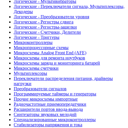
Логические - Мультивибраторы
Логические - Переключатели сигнала, Мультиплексоры,
Декодеры
Логические - Преобразователи уровня
Логические - Регистры сдвига
Логические - Регистры-защелки
Логические - Счетчики, Делители
Логические - Триггеры
Микроконтроллеры
Микропроцессорные схемы
Микросхемы Analog Front End (AFE)
Микросхемы для ремонта ноутбуков
Микросхемы заряда и мониторинга батарей
Микросхемы счетчики
Мультиплексоры
Переключатели распределения питания, драйверы
нагрузки
Преобразователи сигналов
Программируемые таймеры и генераторы
Прочие микросхемы импортные
Радиочастотные приемопередатчики
Расширители портов ввода-вывода
Синтезаторы звуковых мелодий
Специализированные микроконтроллеры
Стабилизаторы напряжения и тока