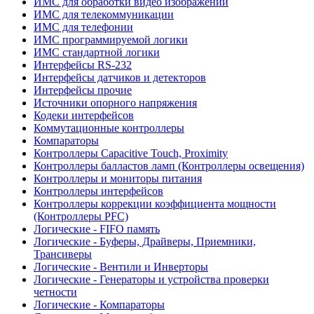
ИМС для обработки видео изображений
ИМС для телекоммуникации
ИМС для телефонии
ИМС программируемой логики
ИМС стандартной логики
Интерфейсы RS-232
Интерфейсы датчиков и детекторов
Интерфейсы прочие
Источники опорного напряжения
Кодеки интерфейсов
Коммутационные контроллеры
Компараторы
Контроллеры Capacitive Touch, Proximity
Контроллеры балластов ламп (Контроллеры освещения)
Контроллеры и мониторы питания
Контроллеры интерфейсов
Контроллеры коррекции коэффициента мощности
(Контроллеры PFC)
Логические - FIFO память
Логические - Буферы, Драйверы, Приемники,
Трансиверы
Логические - Вентили и Инверторы
Логические - Генераторы и устройства проверки
четности
Логические - Компараторы