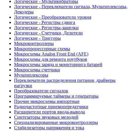
Логические - Мультивибраторы
Логические - Переключатели сигнала, Мультиплексоры,
Декодеры
Логические - Преобразователи уровня
Логические - Регистры сдвига
Логические - Регистры-защелки
Логические - Счетчики, Делители
Логические - Триггеры
Микроконтроллеры
Микропроцессорные схемы
Микросхемы Analog Front End (AFE)
Микросхемы для ремонта ноутбуков
Микросхемы заряда и мониторинга батарей
Микросхемы счетчики
Мультиплексоры
Переключатели распределения питания, драйверы
нагрузки
Преобразователи сигналов
Программируемые таймеры и генераторы
Прочие микросхемы импортные
Радиочастотные приемопередатчики
Расширители портов ввода-вывода
Синтезаторы звуковых мелодий
Специализированные микроконтроллеры
Стабилизаторы напряжения и тока