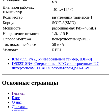
мА
Диапазон рабочих
-40…+125 С
температур
Количество
внутренних таймеров-1
Корпус
SOIC-8(SMD)
Мощность
рассеиваемая(Pd)-740 мВт
Напряжение питания
1.5…15 В
Способ монтажа
поверхностный(SMT)
Ток покоя, не более
50 мкА
Упаковка
REEL
ICM7555IPAZ, Универсальный таймер, [DIP-8]
DS3231SN+, Сверхточные RTC со встроенным I2C
интерфейсом, ТСХО и резонатором,[SO-16W]
Основные
страницы
Главная
Блог
О нас
Доставка