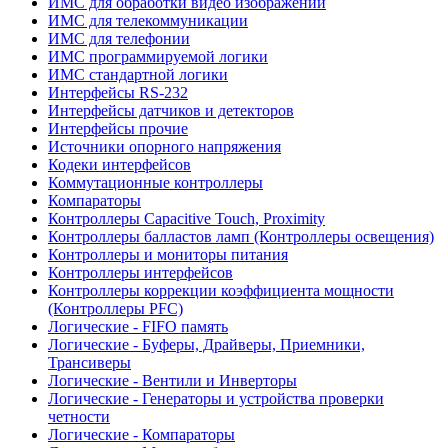
ИМС для обработки видео изображений
ИМС для телекоммуникации
ИМС для телефонии
ИМС программируемой логики
ИМС стандартной логики
Интерфейсы RS-232
Интерфейсы датчиков и детекторов
Интерфейсы прочие
Источники опорного напряжения
Кодеки интерфейсов
Коммутационные контроллеры
Компараторы
Контроллеры Capacitive Touch, Proximity
Контроллеры балластов ламп (Контроллеры освещения)
Контроллеры и мониторы питания
Контроллеры интерфейсов
Контроллеры коррекции коэффициента мощности
(Контроллеры PFC)
Логические - FIFO память
Логические - Буферы, Драйверы, Приемники,
Трансиверы
Логические - Вентили и Инверторы
Логические - Генераторы и устройства проверки
четности
Логические - Компараторы