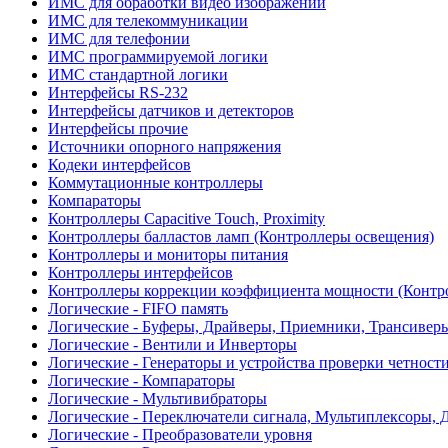
ИМС для обработки видео изображений
ИМС для телекоммуникации
ИМС для телефонии
ИМС программируемой логики
ИМС стандартной логики
Интерфейсы RS-232
Интерфейсы датчиков и детекторов
Интерфейсы прочие
Источники опорного напряжения
Кодеки интерфейсов
Коммутационные контроллеры
Компараторы
Контроллеры Capacitive Touch, Proximity
Контроллеры балластов ламп (Контроллеры освещения)
Контроллеры и мониторы питания
Контроллеры интерфейсов
Контроллеры коррекции коэффициента мощности (Контр
Логические - FIFO память
Логические - Буферы, Драйверы, Приемники, Трансивер
Логические - Вентили и Инверторы
Логические - Генераторы и устройства проверки четност
Логические - Компараторы
Логические - Мультивибраторы
Логические - Переключатели сигнала, Мультиплексоры, 
Логические - Преобразователи уровня