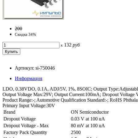
200
Скидка 34%
132
руб
x
Артикул: si-750046
Информация
LDO, 0.38VDO, 0.1A, ADJ/5V, 1%, 8SOIC; Output Type:Adjustable; 
Output Voltage Max:29V; Output Current:100mA; Dropout Voltage V
Product Range:-; Automotive Qualification Standard:-; RoHS Phth
Primary Input Voltage:30V
Brand
ON Semiconductor
Dropout Voltage
0.03 V at 100 uA
Dropout Voltage - Max
80 mV at 100 uA
Factory Pack Quantity
2500