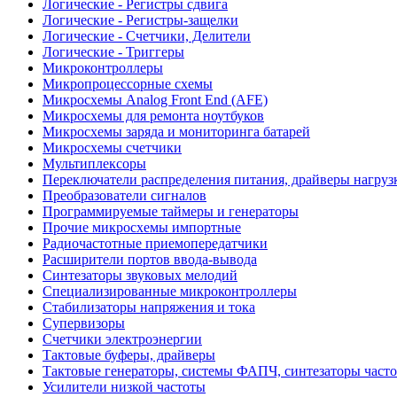
Логические - Регистры сдвига
Логические - Регистры-защелки
Логические - Счетчики, Делители
Логические - Триггеры
Микроконтроллеры
Микропроцессорные схемы
Микросхемы Analog Front End (AFE)
Микросхемы для ремонта ноутбуков
Микросхемы заряда и мониторинга батарей
Микросхемы счетчики
Мультиплексоры
Переключатели распределения питания, драйверы нагруз
Преобразователи сигналов
Программируемые таймеры и генераторы
Прочие микросхемы импортные
Радиочастотные приемопередатчики
Расширители портов ввода-вывода
Синтезаторы звуковых мелодий
Специализированные микроконтроллеры
Стабилизаторы напряжения и тока
Супервизоры
Счетчики электроэнергии
Тактовые буферы, драйверы
Тактовые генераторы, системы ФАПЧ, синтезаторы часто
Усилители низкой частоты