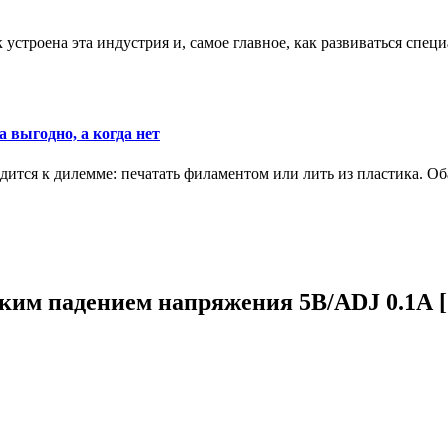
к устроена эта индустрия и, самое главное, как развиваться спец
 выгодно, а когда нет
ится к дилемме: печатать филаментом или лить из пластика. Оба
им падением напряжения 5В/ADJ 0.1А [SO