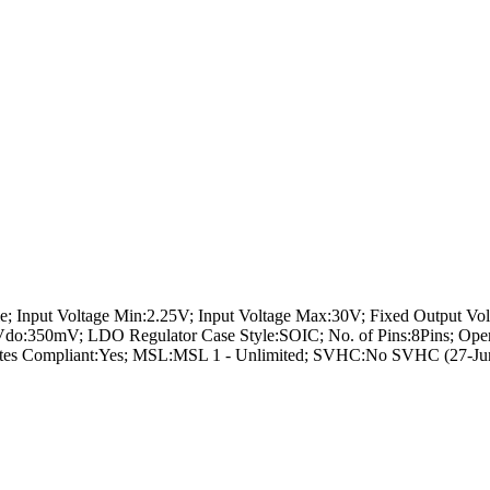
Input Voltage Min:2.25V; Input Voltage Max:30V; Fixed Output Volta
do:350mV; LDO Regulator Case Style:SOIC; No. of Pins:8Pins; Oper
alates Compliant:Yes; MSL:MSL 1 - Unlimited; SVHC:No SVHC (27-Ju