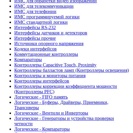
ИМС для обработки видео изображений
ИМС для телекоммуникации
ИМС для телефонии
ИМС программируемой логики
ИМС стандартной логики
Интерфейсы RS-232
Интерфейсы датчиков и детекторов
Интерфейсы прочие
Источники опорного напряжения
Кодеки интерфейсов
Коммутационные контроллеры
Компараторы
Контроллеры Capacitive Touch, Proximity
Контроллеры балластов ламп (Контроллеры освещения)
Контроллеры и мониторы питания
Контроллеры интерфейсов
Контроллеры коррекции коэффициента мощности
(Контроллеры PFC)
Логические - FIFO память
Логические - Буферы, Драйверы, Приемники,
Трансиверы
Логические - Вентили и Инверторы
Логические - Генераторы и устройства проверки
четности
Логические - Компараторы