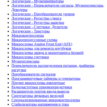
Логические - Мультивибраторы
Логические - Переключатели сигнала, Мультиплексоры,
Декодеры
Логические - Преобразователи уровня
Логические - Регистры сдвига
Логические - Регистры-защелки
Логические - Счетчики, Делители
Логические - Триггеры
Микроконтроллеры
Микропроцессорные схемы
Микросхемы Analog Front End (AFE)
Микросхемы для ремонта ноутбуков
Микросхемы заряда и мониторинга батарей
Микросхемы счетчики
Мультиплексоры
Переключатели распределения питания, драйверы
нагрузки
Преобразователи сигналов
Программируемые таймеры и генераторы
Прочие микросхемы импортные
Радиочастотные приемопередатчики
Расширители портов ввода-вывода
Синтезаторы звуковых мелодий
Специализированные микроконтроллеры
Стабилизаторы напряжения и тока