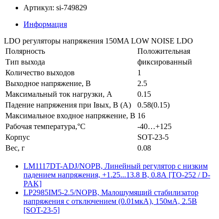
Артикул: si-749829
Информация
LDO регуляторы напряжения 150MA LOW NOISE LDO
Полярность
Положительная
Тип выхода
фиксированный
Количество выходов
1
Выходное напряжение, В
2.5
Максимальный ток нагрузки, А
0.15
Падение напряжения при Iвых, В (А)
0.58(0.15)
Максимальное входное напряжение, В
16
Рабочая температура,°C
-40…+125
Корпус
SOT-23-5
Вес, г
0.08
LM1117DT-ADJ/NOPB, Линейный регулятор с низким
падением напряжения, +1.25...13.8 В, 0.8А [TO-252 / D-
PAK]
LP2985IM5-2.5/NOPB, Малошумящий стабилизатор
напряжения с отключением (0.01мкА), 150мА, 2.5В
[SOT-23-5]