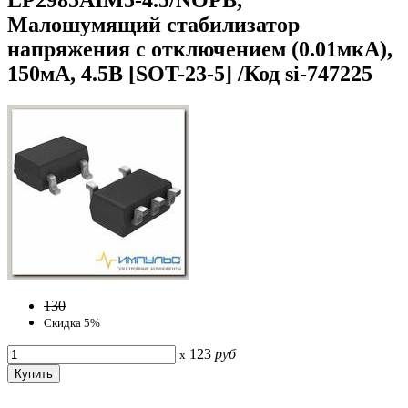
Малошумящий стабилизатор
напряжения с отключением (0.01мкА),
150мА, 4.5В [SOT-23-5] /Код si-747225
130
Скидка 5%
123
руб
x