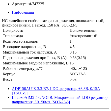
Артикул: si-747225
Информация
ИС линейного стабилизатора напряжения, положительный,
фиксированный, 1 выход, 150 мА, SOT-23-5
Полярность
Положительная
Тип выхода
фиксированный
Количество выходов
1
Выходное напряжение, В
4.5
Максимальный ток нагрузки, А
0.15
Падение напряжения при Iвых, В (А)
0.58(0.15)
Максимальное входное напряжение, В
16
Рабочая температура,°C
-40…+125
Корпус
SOT-23-5
Вес, г
0.08
ADP150AUJZ-3.3-R7, LDO-регулятор, +3.3В, 0.15А
[TSOT-5]
LP2980AIM5-5.0/NOPB, Микромощный LDO регулятор
напряжения, 5В, 50мА [SOT-23-5]