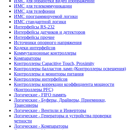
ИМС для обработки видео изображений
ИМС для телекоммуникации
ИМС для телефонии
ИМС программируемой логики
ИМС стандартной логики
Интерфейсы RS-232
Интерфейсы датчиков и детекторов
Интерфейсы прочие
Источники опорного напряжения
Кодеки интерфейсов
Коммутационные контроллеры
Компараторы
Контроллеры Capacitive Touch, Proximity
Контроллеры балластов ламп (Контроллеры освещения)
Контроллеры и мониторы питания
Контроллеры интерфейсов
Контроллеры коррекции коэффициента мощности
(Контроллеры PFC)
Логические - FIFO память
Логические - Буферы, Драйверы, Приемники,
Трансиверы
Логические - Вентили и Инверторы
Логические - Генераторы и устройства проверки
четности
Логические - Компараторы