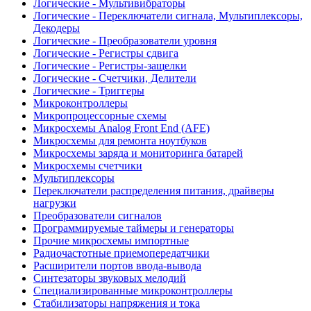
Логические - Мультивибраторы
Логические - Переключатели сигнала, Мультиплексоры,
Декодеры
Логические - Преобразователи уровня
Логические - Регистры сдвига
Логические - Регистры-защелки
Логические - Счетчики, Делители
Логические - Триггеры
Микроконтроллеры
Микропроцессорные схемы
Микросхемы Analog Front End (AFE)
Микросхемы для ремонта ноутбуков
Микросхемы заряда и мониторинга батарей
Микросхемы счетчики
Мультиплексоры
Переключатели распределения питания, драйверы
нагрузки
Преобразователи сигналов
Программируемые таймеры и генераторы
Прочие микросхемы импортные
Радиочастотные приемопередатчики
Расширители портов ввода-вывода
Синтезаторы звуковых мелодий
Специализированные микроконтроллеры
Стабилизаторы напряжения и тока