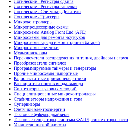
Логические - Регистры сдвига
Логические - Регистры-защелки
Логические - Счетчики, Делители
Логические - Триггеры
Микроконтроллеры
Микропроцессорные схемы
Микросхемы Analog Front End (AFE)
Микросхемы для ремонта ноутбуков
Микросхемы заряда и мониторинга батарей
Микросхемы счетчики
Мультиплексоры
Переключатели распределения питания, драйверы нагруз
Преобразователи сигналов
Программируемые таймеры и генераторы
Прочие микросхемы импортные
Радиочастотные приемопередатчики
Расширители портов ввода-вывода
Синтезаторы звуковых мелодий
Специализированные микроконтроллеры
Стабилизаторы напряжения и тока
Супервизоры
Счетчики электроэнергии
Тактовые буферы, драйверы
Тактовые генераторы, системы ФАПЧ, синтезаторы часто
Усилители низкой частоты