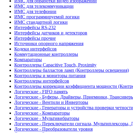
ИМС для обработки видео изображений
ИМС для телекоммуникации
ИМС для телефонии
ИМС программируемой логики
ИМС стандартной логики
Интерфейсы RS-232
Интерфейсы датчиков и детекторов
Интерфейсы прочие
Источники опорного напряжения
Кодеки интерфейсов
Коммутационные контроллеры
Компараторы
Контроллеры Capacitive Touch, Proximity
Контроллеры балластов ламп (Контроллеры освещения)
Контроллеры и мониторы питания
Контроллеры интерфейсов
Контроллеры коррекции коэффициента мощности (Контр
Логические - FIFO память
Логические - Буферы, Драйверы, Приемники, Трансивер
Логические - Вентили и Инверторы
Логические - Генераторы и устройства проверки четност
Логические - Компараторы
Логические - Мультивибраторы
Логические - Переключатели сигнала, Мультиплексоры, 
Логические - Преобразователи уровня