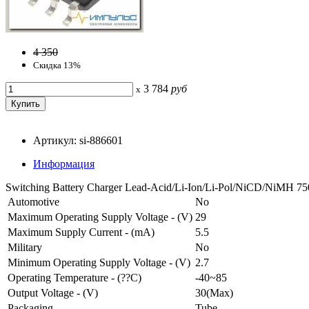
4 350
Скидка 13%
3 784
руб
x
Артикул: si-886601
Информация
Switching Battery Charger Lead-Acid/Li-Ion/Li-Pol/NiCD/NiMH 
Automotive
No
Maximum Operating Supply Voltage - (V)
29
Maximum Supply Current - (mA)
5.5
Military
No
Minimum Operating Supply Voltage - (V)
2.7
Operating Temperature - (??C)
-40~85
Output Voltage - (V)
30(Max)
Packaging
Tube