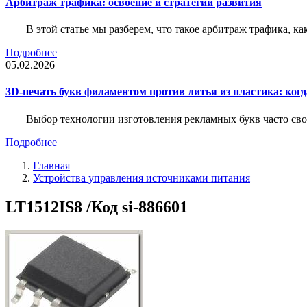
Арбитраж трафика: освоение и стратегии развития
В этой статье мы разберем, что такое арбитраж трафика, ка
Подробнее
05.02.2026
3D-печать букв филаментом против литья из пластика: когда
Выбор технологии изготовления рекламных букв часто свод
Подробнее
Главная
Устройства управления источниками питания
LT1512IS8 /Код si-886601