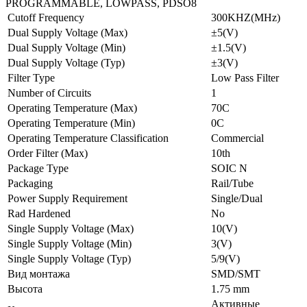
PROGRAMMABLE, LOWPASS, PDSO8
Cutoff Frequency
300KHZ(MHz)
Dual Supply Voltage (Max)
±5(V)
Dual Supply Voltage (Min)
±1.5(V)
Dual Supply Voltage (Typ)
±3(V)
Filter Type
Low Pass Filter
Number of Circuits
1
Operating Temperature (Max)
70C
Operating Temperature (Min)
0C
Operating Temperature Classification
Commercial
Order Filter (Max)
10th
Package Type
SOIC N
Packaging
Rail/Tube
Power Supply Requirement
Single/Dual
Rad Hardened
No
Single Supply Voltage (Max)
10(V)
Single Supply Voltage (Min)
3(V)
Single Supply Voltage (Typ)
5/9(V)
Вид монтажа
SMD/SMT
Высота
1.75 mm
Активные