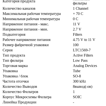
Категория продукта
фильтры
Количество каналов
1 Channel
Максимальная рабочая температура
+ 70 C
Минимальная рабочая температура
0 C
Напряжение питания - макс.
11 V
Напряжение питания - мин.
2.7 V
Подкатегория
Filters
Рабочее напряжение питания
4.75 V to 11 V
Размер фабричной упаковки
100
Серия
LTC1569-7
Тип продукта
Active Filters
Тип фильтра
Low Pass
Торговая марка
Analog Devices
Упаковка
Tube
Упаковка / блок
SO-8
Частота отсечки
300 kHz
Количество Выводов
8вывод(-ов)
Количество Фильтров
1
Корпус Микросхемы Фильтра
SOIC
Линейка Продукции
-