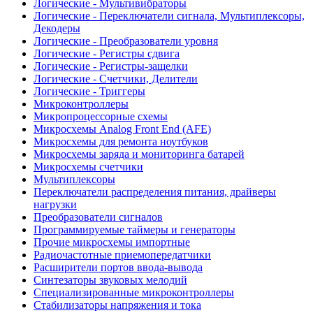
Логические - Мультивибраторы
Логические - Переключатели сигнала, Мультиплексоры,
Декодеры
Логические - Преобразователи уровня
Логические - Регистры сдвига
Логические - Регистры-защелки
Логические - Счетчики, Делители
Логические - Триггеры
Микроконтроллеры
Микропроцессорные схемы
Микросхемы Analog Front End (AFE)
Микросхемы для ремонта ноутбуков
Микросхемы заряда и мониторинга батарей
Микросхемы счетчики
Мультиплексоры
Переключатели распределения питания, драйверы
нагрузки
Преобразователи сигналов
Программируемые таймеры и генераторы
Прочие микросхемы импортные
Радиочастотные приемопередатчики
Расширители портов ввода-вывода
Синтезаторы звуковых мелодий
Специализированные микроконтроллеры
Стабилизаторы напряжения и тока