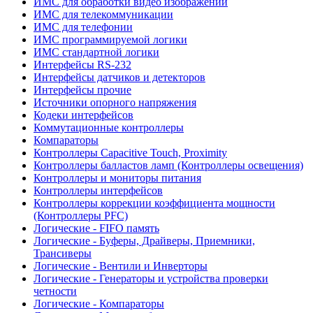
ИМС для обработки видео изображений
ИМС для телекоммуникации
ИМС для телефонии
ИМС программируемой логики
ИМС стандартной логики
Интерфейсы RS-232
Интерфейсы датчиков и детекторов
Интерфейсы прочие
Источники опорного напряжения
Кодеки интерфейсов
Коммутационные контроллеры
Компараторы
Контроллеры Capacitive Touch, Proximity
Контроллеры балластов ламп (Контроллеры освещения)
Контроллеры и мониторы питания
Контроллеры интерфейсов
Контроллеры коррекции коэффициента мощности
(Контроллеры PFC)
Логические - FIFO память
Логические - Буферы, Драйверы, Приемники,
Трансиверы
Логические - Вентили и Инверторы
Логические - Генераторы и устройства проверки
четности
Логические - Компараторы