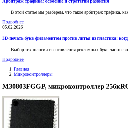
Арбитраж трафика: освоение и стратегии развития
В этой статье мы разберем, что такое арбитраж трафика, ка
Подробнее
05.02.2026
3D-печать букв филаментом против литья из пластика: когда
Выбор технологии изготовления рекламных букв часто свод
Подробнее
Главная
Микроконтроллеры
M30803FGGP, микроконтроллер 256кRO