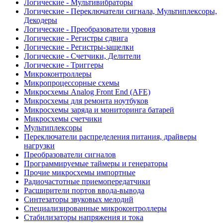
Логические - Мультивибраторы
Логические - Переключатели сигнала, Мультиплексоры,
Декодеры
Логические - Преобразователи уровня
Логические - Регистры сдвига
Логические - Регистры-защелки
Логические - Счетчики, Делители
Логические - Триггеры
Микроконтроллеры
Микропроцессорные схемы
Микросхемы Analog Front End (AFE)
Микросхемы для ремонта ноутбуков
Микросхемы заряда и мониторинга батарей
Микросхемы счетчики
Мультиплексоры
Переключатели распределения питания, драйверы
нагрузки
Преобразователи сигналов
Программируемые таймеры и генераторы
Прочие микросхемы импортные
Радиочастотные приемопередатчики
Расширители портов ввода-вывода
Синтезаторы звуковых мелодий
Специализированные микроконтроллеры
Стабилизаторы напряжения и тока