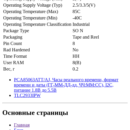
Operating Supply Voltage (Typ)
2.5/3.3/5(V)
Operating Temperature (Max)
85C
Operating Temperature (Min)
-40C
Operating Temperature Classification
Industrial
Package Type
SO N
Packaging
Tape and Reel
Pin Count
8
Rad Hardened
No
Time Format
HH
User RAM
8(B)
Вес, г
0.2
PCA85063ATT/AJ, Часы реального времени, формат
времени и даты (ГГ-ММ-ДД-дд, ЧЧ:ММ:СС), I2C,
питание 1.8В до 5.5В
TLC2933IPW
Основные
страницы
Главная