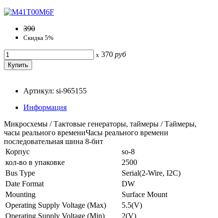
390
Скидка 5%
370
руб
x
Артикул: si-965155
Информация
Микросхемы / Тактовые генераторы, таймеры / Таймеры,
часы реального времениЧасы реального времени
последовательная шина 8-бит
Корпус
so-8
кол-во в упаковке
2500
Bus Type
Serial(2-Wire, I2C)
Date Format
DW
Mounting
Surface Mount
Operating Supply Voltage (Max)
5.5(V)
Operating Supply Voltage (Min)
2(V)