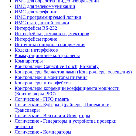
ИМС для обработки видео изображений
ИМС для телекоммуникации
ИМС для телефонии
ИМС программируемой логики
ИМС стандартной логики
Интерфейсы RS-232
Интерфейсы датчиков и детекторов
Интерфейсы прочие
Источники опорного напряжения
Кодеки интерфейсов
Коммутационные контроллеры
Компараторы
Контроллеры Capacitive Touch, Proximity
Контроллеры балластов ламп (Контроллеры освещения)
Контроллеры и мониторы питания
Контроллеры интерфейсов
Контроллеры коррекции коэффициента мощности
(Контроллеры PFC)
Логические - FIFO память
Логические - Буферы, Драйверы, Приемники,
Трансиверы
Логические - Вентили и Инверторы
Логические - Генераторы и устройства проверки
четности
Логические - Компараторы