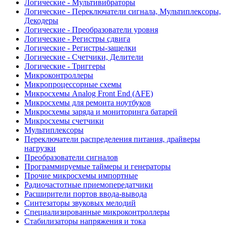
Логические - Мультивибраторы
Логические - Переключатели сигнала, Мультиплексоры,
Декодеры
Логические - Преобразователи уровня
Логические - Регистры сдвига
Логические - Регистры-защелки
Логические - Счетчики, Делители
Логические - Триггеры
Микроконтроллеры
Микропроцессорные схемы
Микросхемы Analog Front End (AFE)
Микросхемы для ремонта ноутбуков
Микросхемы заряда и мониторинга батарей
Микросхемы счетчики
Мультиплексоры
Переключатели распределения питания, драйверы
нагрузки
Преобразователи сигналов
Программируемые таймеры и генераторы
Прочие микросхемы импортные
Радиочастотные приемопередатчики
Расширители портов ввода-вывода
Синтезаторы звуковых мелодий
Специализированные микроконтроллеры
Стабилизаторы напряжения и тока