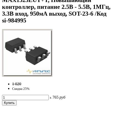
контроллер, питание 2.5В - 5.5В, 1МГц,
3.3В вход, 950мА выход, SOT-23-6 /Код
si-984995
1 020
Скидка 25%
765
руб
x