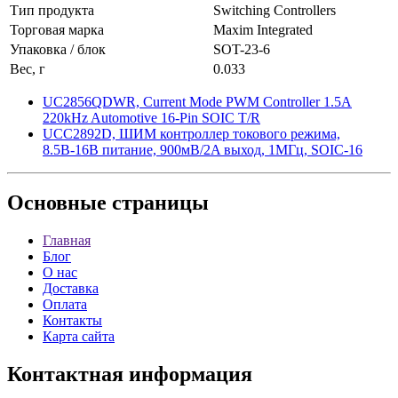
Тип продукта
Switching Controllers
Торговая марка
Maxim Integrated
Упаковка / блок
SOT-23-6
Вес, г
0.033
UC2856QDWR, Current Mode PWM Controller 1.5A
220kHz Automotive 16-Pin SOIC T/R
UCC2892D, ШИМ контроллер токового режима,
8.5В-16В питание, 900мВ/2A выход, 1МГц, SOIC-16
Основные
страницы
Главная
Блог
О нас
Доставка
Оплата
Контакты
Карта сайта
Контактная
информация