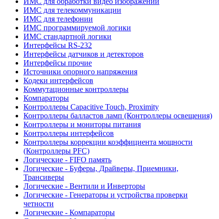
ИМС для обработки видео изображений
ИМС для телекоммуникации
ИМС для телефонии
ИМС программируемой логики
ИМС стандартной логики
Интерфейсы RS-232
Интерфейсы датчиков и детекторов
Интерфейсы прочие
Источники опорного напряжения
Кодеки интерфейсов
Коммутационные контроллеры
Компараторы
Контроллеры Capacitive Touch, Proximity
Контроллеры балластов ламп (Контроллеры освещения)
Контроллеры и мониторы питания
Контроллеры интерфейсов
Контроллеры коррекции коэффициента мощности
(Контроллеры PFC)
Логические - FIFO память
Логические - Буферы, Драйверы, Приемники,
Трансиверы
Логические - Вентили и Инверторы
Логические - Генераторы и устройства проверки
четности
Логические - Компараторы