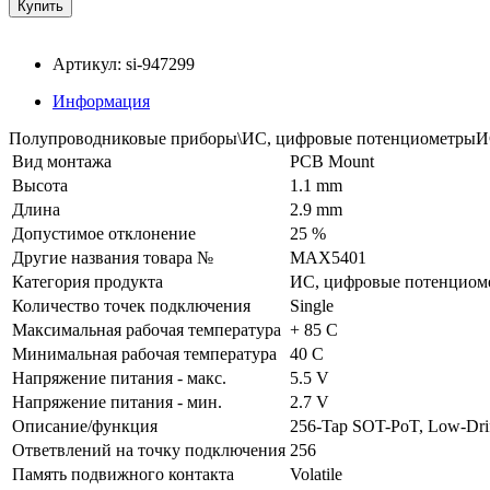
Артикул: si-947299
Информация
Полупроводниковые приборы\ИС, цифровые потенциометрыИС,
Вид монтажа
PCB Mount
Высота
1.1 mm
Длина
2.9 mm
Допустимое отклонение
25 %
Другие названия товара №
MAX5401
Категория продукта
ИС, цифровые потенциом
Количество точек подключения
Single
Максимальная рабочая температура
+ 85 C
Минимальная рабочая температура
40 C
Напряжение питания - макс.
5.5 V
Напряжение питания - мин.
2.7 V
Описание/функция
256-Tap SOT-PoT, Low-Drift
Ответвлений на точку подключения
256
Память подвижного контакта
Volatile