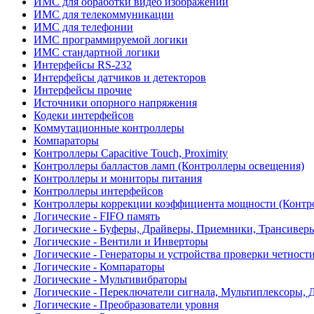
ИМС для обработки видео изображений
ИМС для телекоммуникации
ИМС для телефонии
ИМС программируемой логики
ИМС стандартной логики
Интерфейсы RS-232
Интерфейсы датчиков и детекторов
Интерфейсы прочие
Источники опорного напряжения
Кодеки интерфейсов
Коммутационные контроллеры
Компараторы
Контроллеры Capacitive Touch, Proximity
Контроллеры балластов ламп (Контроллеры освещения)
Контроллеры и мониторы питания
Контроллеры интерфейсов
Контроллеры коррекции коэффициента мощности (Контр
Логические - FIFO память
Логические - Буферы, Драйверы, Приемники, Трансивер
Логические - Вентили и Инверторы
Логические - Генераторы и устройства проверки четност
Логические - Компараторы
Логические - Мультивибраторы
Логические - Переключатели сигнала, Мультиплексоры, 
Логические - Преобразователи уровня