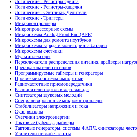
Логические - Регистры сдвига
Логические - Регистры-защелки
Логические - Счетчики, Делители
Логические - Триггеры
Микроконтроллеры
Микропроцессорные схемы
Микросхемы Analog Front End (AFE)
Микросхемы для ремонта ноутбуков
Микросхемы заряда и мониторинга батарей
Микросхемы счетчики
Мультиплексоры
Переключатели распределения питания, драйверы нагруз
Преобразователи сигналов
Программируемые таймеры и генераторы
Прочие микросхемы импортные
Радиочастотные приемопередатчики
Расширители портов ввода-вывода
Синтезаторы звуковых мелодий
Специализированные микроконтроллеры
Стабилизаторы напряжения и тока
Супервизоры
Счетчики электроэнергии
Тактовые буферы, драйверы
Тактовые генераторы, системы ФАПЧ, синтезаторы часто
Усилители низкой частоты