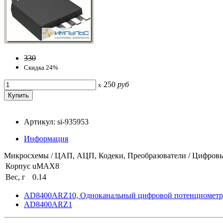
330
Скидка 24%
250
руб
x
Артикул: si-935953
Информация
Микросхемы / ЦАП, АЦП, Кодеки, Преобразователи / Цифро
Корпус
uMAX8
Вес, г
0.14
AD8400ARZ10, Одноканальный цифровой потенциометр,
AD8400ARZ1