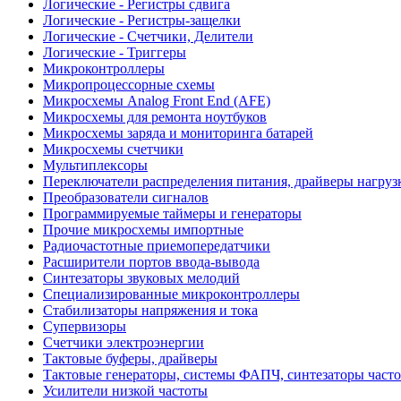
Логические - Регистры сдвига
Логические - Регистры-защелки
Логические - Счетчики, Делители
Логические - Триггеры
Микроконтроллеры
Микропроцессорные схемы
Микросхемы Analog Front End (AFE)
Микросхемы для ремонта ноутбуков
Микросхемы заряда и мониторинга батарей
Микросхемы счетчики
Мультиплексоры
Переключатели распределения питания, драйверы нагруз
Преобразователи сигналов
Программируемые таймеры и генераторы
Прочие микросхемы импортные
Радиочастотные приемопередатчики
Расширители портов ввода-вывода
Синтезаторы звуковых мелодий
Специализированные микроконтроллеры
Стабилизаторы напряжения и тока
Супервизоры
Счетчики электроэнергии
Тактовые буферы, драйверы
Тактовые генераторы, системы ФАПЧ, синтезаторы часто
Усилители низкой частоты