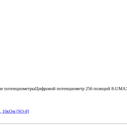
вые потенциометрыЦифровой потенциометр 256 позиций 8-UMA
 10кОм [SO-8]