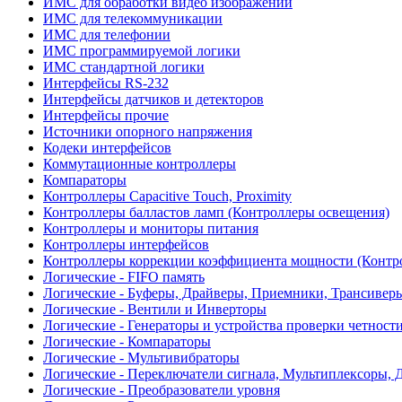
ИМС для обработки видео изображений
ИМС для телекоммуникации
ИМС для телефонии
ИМС программируемой логики
ИМС стандартной логики
Интерфейсы RS-232
Интерфейсы датчиков и детекторов
Интерфейсы прочие
Источники опорного напряжения
Кодеки интерфейсов
Коммутационные контроллеры
Компараторы
Контроллеры Capacitive Touch, Proximity
Контроллеры балластов ламп (Контроллеры освещения)
Контроллеры и мониторы питания
Контроллеры интерфейсов
Контроллеры коррекции коэффициента мощности (Контр
Логические - FIFO память
Логические - Буферы, Драйверы, Приемники, Трансивер
Логические - Вентили и Инверторы
Логические - Генераторы и устройства проверки четност
Логические - Компараторы
Логические - Мультивибраторы
Логические - Переключатели сигнала, Мультиплексоры, 
Логические - Преобразователи уровня