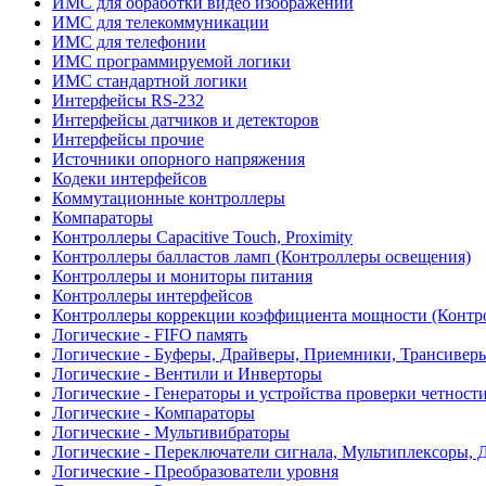
ИМС для обработки видео изображений
ИМС для телекоммуникации
ИМС для телефонии
ИМС программируемой логики
ИМС стандартной логики
Интерфейсы RS-232
Интерфейсы датчиков и детекторов
Интерфейсы прочие
Источники опорного напряжения
Кодеки интерфейсов
Коммутационные контроллеры
Компараторы
Контроллеры Capacitive Touch, Proximity
Контроллеры балластов ламп (Контроллеры освещения)
Контроллеры и мониторы питания
Контроллеры интерфейсов
Контроллеры коррекции коэффициента мощности (Контр
Логические - FIFO память
Логические - Буферы, Драйверы, Приемники, Трансивер
Логические - Вентили и Инверторы
Логические - Генераторы и устройства проверки четност
Логические - Компараторы
Логические - Мультивибраторы
Логические - Переключатели сигнала, Мультиплексоры, 
Логические - Преобразователи уровня