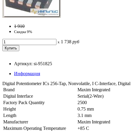
1 910
Скидка 9%
1 738
руб
x
Артикул: si-951825
Информация
Digital Potentiometer ICs 256-Tap, Nonvolatile, I C-Interface, Digita
Brand
Maxim Integrated
Digital Interface
Serial(2-Wire)
Factory Pack Quantity
2500
Height
0.75 mm
Length
3.1 mm
Manufacturer
Maxim Integrated
Maximum Operating Temperature
+85 C