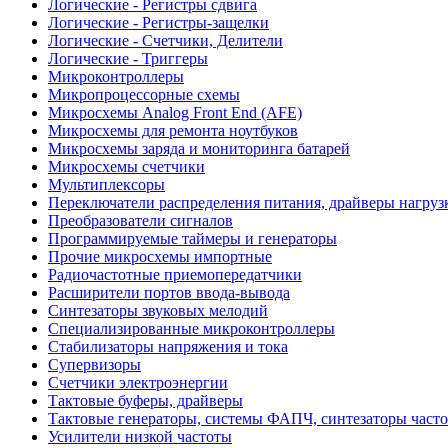
Логические - Регистры сдвига
Логические - Регистры-защелки
Логические - Счетчики, Делители
Логические - Триггеры
Микроконтроллеры
Микропроцессорные схемы
Микросхемы Analog Front End (AFE)
Микросхемы для ремонта ноутбуков
Микросхемы заряда и мониторинга батарей
Микросхемы счетчики
Мультиплексоры
Переключатели распределения питания, драйверы нагруз
Преобразователи сигналов
Программируемые таймеры и генераторы
Прочие микросхемы импортные
Радиочастотные приемопередатчики
Расширители портов ввода-вывода
Синтезаторы звуковых мелодий
Специализированные микроконтроллеры
Стабилизаторы напряжения и тока
Супервизоры
Счетчики электроэнергии
Тактовые буферы, драйверы
Тактовые генераторы, системы ФАПЧ, синтезаторы часто
Усилители низкой частоты