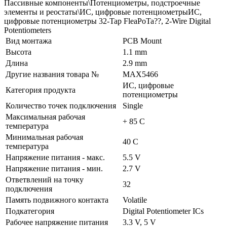
Пассивные компоненты\Потенциометры, подстроечные
элементы и реостаты\ИС, цифровые потенциометрыИС,
цифровые потенциометры 32-Tap FleaPoTa??, 2-Wire Digital
Potentiometers
Вид монтажа
PCB Mount
Высота
1.1 mm
Длина
2.9 mm
Другие названия товара №
MAX5466
ИС, цифровые
Категория продукта
потенциометры
Количество точек подключения
Single
Максимальная рабочая
+ 85 C
температура
Минимальная рабочая
40 C
температура
Напряжение питания - макс.
5.5 V
Напряжение питания - мин.
2.7 V
Ответвлений на точку
32
подключения
Память подвижного контакта
Volatile
Подкатегория
Digital Potentiometer ICs
Рабочее напряжение питания
3.3 V, 5 V