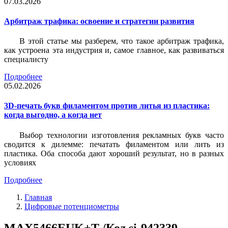
07.03.2026
Арбитраж трафика: освоение и стратегии развития
В этой статье мы разберем, что такое арбитраж трафика,
как устроена эта индустрия и, самое главное, как развиваться
специалисту
Подробнее
05.02.2026
3D-печать букв филаментом против литья из пластика:
когда выгодно, а когда нет
Выбор технологии изготовления рекламных букв часто
сводится к дилемме: печатать филаментом или лить из
пластика. Оба способа дают хороший результат, но в разных
условиях
Подробнее
Главная
Цифровые потенциометры
MAX5466EUK+T /Код si-942339