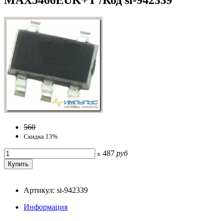
560
Скидка 13%
487
руб
x
Артикул: si-942339
Информация