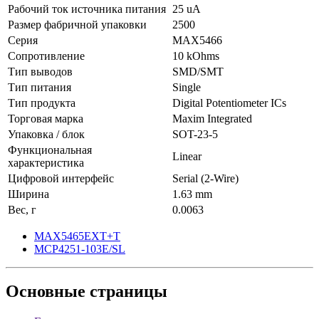
Рабочий ток источника питания
25 uA
Размер фабричной упаковки
2500
Серия
MAX5466
Сопротивление
10 kOhms
Тип выводов
SMD/SMT
Тип питания
Single
Тип продукта
Digital Potentiometer ICs
Торговая марка
Maxim Integrated
Упаковка / блок
SOT-23-5
Функциональная
Linear
характеристика
Цифровой интерфейс
Serial (2-Wire)
Ширина
1.63 mm
Вес, г
0.0063
MAX5465EXT+T
MCP4251-103E/SL
Основные
страницы