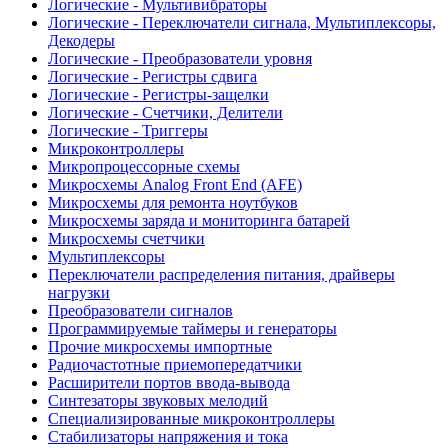
Логические - Мультивибраторы
Логические - Переключатели сигнала, Мультиплексоры,
Декодеры
Логические - Преобразователи уровня
Логические - Регистры сдвига
Логические - Регистры-защелки
Логические - Счетчики, Делители
Логические - Триггеры
Микроконтроллеры
Микропроцессорные схемы
Микросхемы Analog Front End (AFE)
Микросхемы для ремонта ноутбуков
Микросхемы заряда и мониторинга батарей
Микросхемы счетчики
Мультиплексоры
Переключатели распределения питания, драйверы
нагрузки
Преобразователи сигналов
Программируемые таймеры и генераторы
Прочие микросхемы импортные
Радиочастотные приемопередатчики
Расширители портов ввода-вывода
Синтезаторы звуковых мелодий
Специализированные микроконтроллеры
Стабилизаторы напряжения и тока