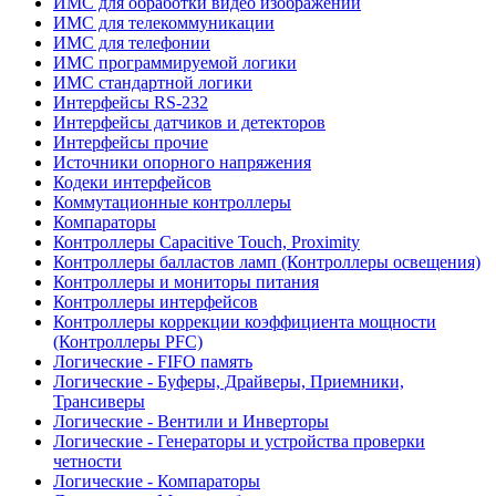
ИМС для обработки видео изображений
ИМС для телекоммуникации
ИМС для телефонии
ИМС программируемой логики
ИМС стандартной логики
Интерфейсы RS-232
Интерфейсы датчиков и детекторов
Интерфейсы прочие
Источники опорного напряжения
Кодеки интерфейсов
Коммутационные контроллеры
Компараторы
Контроллеры Capacitive Touch, Proximity
Контроллеры балластов ламп (Контроллеры освещения)
Контроллеры и мониторы питания
Контроллеры интерфейсов
Контроллеры коррекции коэффициента мощности
(Контроллеры PFC)
Логические - FIFO память
Логические - Буферы, Драйверы, Приемники,
Трансиверы
Логические - Вентили и Инверторы
Логические - Генераторы и устройства проверки
четности
Логические - Компараторы