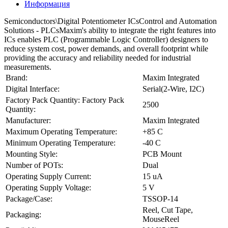
Информация
Semiconductors\Digital Potentiometer ICsControl and Automation
Solutions - PLCsMaxim's ability to integrate the right features into
ICs enables PLC (Programmable Logic Controller) designers to
reduce system cost, power demands, and overall footprint while
providing the accuracy and reliability needed for industrial
measurements.
Brand:
Maxim Integrated
Digital Interface:
Serial(2-Wire, I2C)
Factory Pack Quantity: Factory Pack
2500
Quantity:
Manufacturer:
Maxim Integrated
Maximum Operating Temperature:
+85 C
Minimum Operating Temperature:
-40 C
Mounting Style:
PCB Mount
Number of POTs:
Dual
Operating Supply Current:
15 uA
Operating Supply Voltage:
5 V
Package/Case:
TSSOP-14
Reel, Cut Tape,
Packaging:
MouseReel