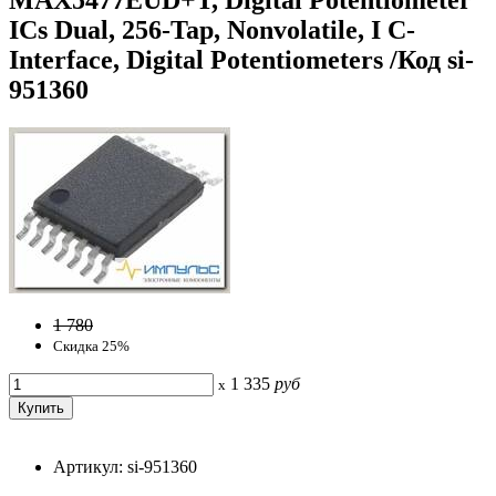
ICs Dual, 256-Tap, Nonvolatile, I C-
Interface, Digital Potentiometers /Код si-
951360
1 780
Скидка 25%
1 335
руб
x
Артикул: si-951360