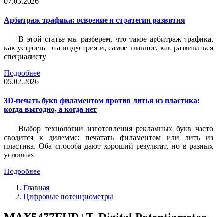
07.03.2026
Арбитраж трафика: освоение и стратегии развития
В этой статье мы разберем, что такое арбитраж трафика,
как устроена эта индустрия и, самое главное, как развиваться
специалисту
Подробнее
05.02.2026
3D-печать букв филаментом против литья из пластика:
когда выгодно, а когда нет
Выбор технологии изготовления рекламных букв часто
сводится к дилемме: печатать филаментом или лить из
пластика. Оба способа дают хороший результат, но в разных
условиях
Подробнее
Главная
Цифровые потенциометры
MAX5477EUD+T, Digital Potentiometer