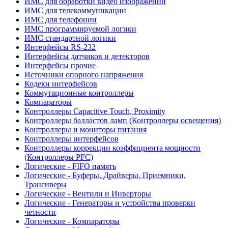
ИМС для обработки видео изображений
ИМС для телекоммуникации
ИМС для телефонии
ИМС программируемой логики
ИМС стандартной логики
Интерфейсы RS-232
Интерфейсы датчиков и детекторов
Интерфейсы прочие
Источники опорного напряжения
Кодеки интерфейсов
Коммутационные контроллеры
Компараторы
Контроллеры Capacitive Touch, Proximity
Контроллеры балластов ламп (Контроллеры освещения)
Контроллеры и мониторы питания
Контроллеры интерфейсов
Контроллеры коррекции коэффициента мощности
(Контроллеры PFC)
Логические - FIFO память
Логические - Буферы, Драйверы, Приемники,
Трансиверы
Логические - Вентили и Инверторы
Логические - Генераторы и устройства проверки
четности
Логические - Компараторы