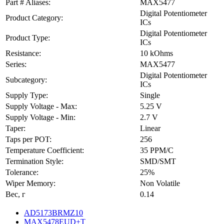
Part # Aliases:
MAX5477
Digital Potentiometer
Product Category:
ICs
Digital Potentiometer
Product Type:
ICs
Resistance:
10 kOhms
Series:
MAX5477
Digital Potentiometer
Subcategory:
ICs
Supply Type:
Single
Supply Voltage - Max:
5.25 V
Supply Voltage - Min:
2.7 V
Taper:
Linear
Taps per POT:
256
Temperature Coefficient:
35 PPM/C
Termination Style:
SMD/SMT
Tolerance:
25%
Wiper Memory:
Non Volatile
Вес, г
0.14
AD5173BRMZ10
MAX5478EUD+T