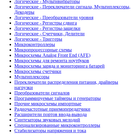
Логические - Мультивибраторы
Логические - Переключатели сигнала, Мультиплексоры,
Декодеры
Логические - Преобразователи уровня
Логические - Регистры сдвига
Логические - Регистры-защелки
Логические - Счетчики, Делители
Логические - Триггеры
Микроконтроллеры
Микропроцессорные схемы
Микросхемы Analog Front End (AFE)
Микросхемы для ремонта ноутбуков
Микросхемы заряда и мониторинга батарей
Микросхемы счетчики
Мультиплексоры
Переключатели распределения питания, драйверы
нагрузки
Преобразователи сигналов
Программируемые таймеры и генераторы
Прочие микросхемы импортные
Радиочастотные приемопередатчики
Расширители портов ввода-вывода
Синтезаторы звуковых мелодий
Специализированные микроконтроллеры
Стабилизаторы напряжения и тока