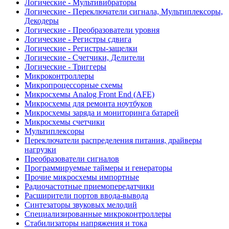
Логические - Мультивибраторы
Логические - Переключатели сигнала, Мультиплексоры,
Декодеры
Логические - Преобразователи уровня
Логические - Регистры сдвига
Логические - Регистры-защелки
Логические - Счетчики, Делители
Логические - Триггеры
Микроконтроллеры
Микропроцессорные схемы
Микросхемы Analog Front End (AFE)
Микросхемы для ремонта ноутбуков
Микросхемы заряда и мониторинга батарей
Микросхемы счетчики
Мультиплексоры
Переключатели распределения питания, драйверы
нагрузки
Преобразователи сигналов
Программируемые таймеры и генераторы
Прочие микросхемы импортные
Радиочастотные приемопередатчики
Расширители портов ввода-вывода
Синтезаторы звуковых мелодий
Специализированные микроконтроллеры
Стабилизаторы напряжения и тока