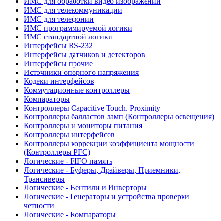
ИМС для обработки видео изображений
ИМС для телекоммуникации
ИМС для телефонии
ИМС программируемой логики
ИМС стандартной логики
Интерфейсы RS-232
Интерфейсы датчиков и детекторов
Интерфейсы прочие
Источники опорного напряжения
Кодеки интерфейсов
Коммутационные контроллеры
Компараторы
Контроллеры Capacitive Touch, Proximity
Контроллеры балластов ламп (Контроллеры освещения)
Контроллеры и мониторы питания
Контроллеры интерфейсов
Контроллеры коррекции коэффициента мощности
(Контроллеры PFC)
Логические - FIFO память
Логические - Буферы, Драйверы, Приемники,
Трансиверы
Логические - Вентили и Инверторы
Логические - Генераторы и устройства проверки
четности
Логические - Компараторы