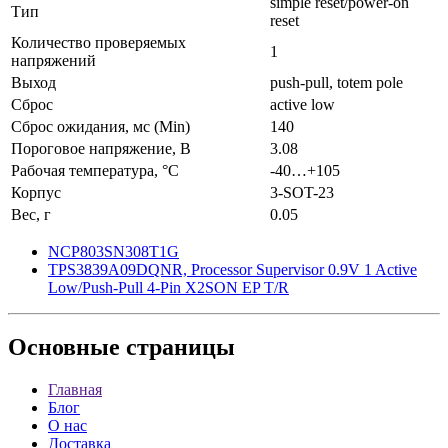
simple reset/power-on
Тип
reset
Количество проверяемых
1
напряжений
Выход
push-pull, totem pole
Сброс
active low
Сброс ожидания, мс (Min)
140
Пороговое напряжение, В
3.08
Рабочая температура, °C
-40…+105
Корпус
3-SOT-23
Вес, г
0.05
NCP803SN308T1G
TPS3839A09DQNR, Processor Supervisor 0.9V 1 Active
Low/Push-Pull 4-Pin X2SON EP T/R
Основные
страницы
Главная
Блог
О нас
Доставка