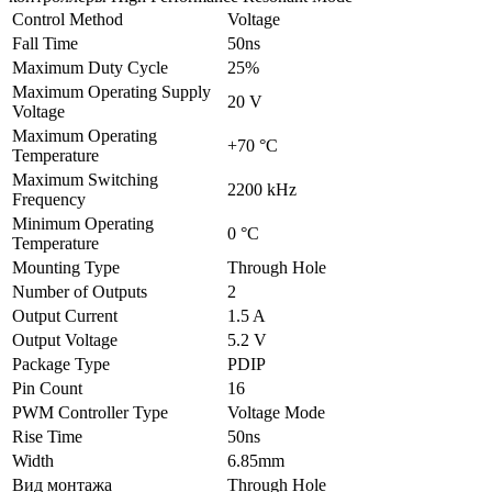
Control Method
Voltage
Fall Time
50ns
Maximum Duty Cycle
25%
Maximum Operating Supply
20 V
Voltage
Maximum Operating
+70 °C
Temperature
Maximum Switching
2200 kHz
Frequency
Minimum Operating
0 °C
Temperature
Mounting Type
Through Hole
Number of Outputs
2
Output Current
1.5 A
Output Voltage
5.2 V
Package Type
PDIP
Pin Count
16
PWM Controller Type
Voltage Mode
Rise Time
50ns
Width
6.85mm
Вид монтажа
Through Hole