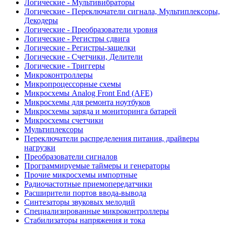
Логические - Мультивибраторы
Логические - Переключатели сигнала, Мультиплексоры,
Декодеры
Логические - Преобразователи уровня
Логические - Регистры сдвига
Логические - Регистры-защелки
Логические - Счетчики, Делители
Логические - Триггеры
Микроконтроллеры
Микропроцессорные схемы
Микросхемы Analog Front End (AFE)
Микросхемы для ремонта ноутбуков
Микросхемы заряда и мониторинга батарей
Микросхемы счетчики
Мультиплексоры
Переключатели распределения питания, драйверы
нагрузки
Преобразователи сигналов
Программируемые таймеры и генераторы
Прочие микросхемы импортные
Радиочастотные приемопередатчики
Расширители портов ввода-вывода
Синтезаторы звуковых мелодий
Специализированные микроконтроллеры
Стабилизаторы напряжения и тока