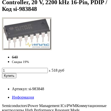
Controller, 20 V, 2200 kHz 16-Pin, PDIP /
Код si-983848
640
Скидка 19%
518
руб
x
Артикул: si-983848
Информация
Semiconductors\Power Management ICs\PWMКоммутационные
контроллеры High Performance Resonant Mode