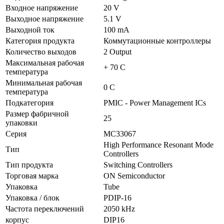
Входное напряжение
20 V
Выходное напряжение
5.1 V
Выходной ток
100 mA
Категория продукта
Коммутационные контроллеры
Количество выходов
2 Output
Максимальная рабочая
+ 70 C
температура
Минимальная рабочая
0 C
температура
Подкатегория
PMIC - Power Management ICs
Размер фабричной
25
упаковки
Серия
MC33067
High Performance Resonant Mode
Тип
Controllers
Тип продукта
Switching Controllers
Торговая марка
ON Semiconductor
Упаковка
Tube
Упаковка / блок
PDIP-16
Частота переключений
2050 kHz
корпус
DIP16