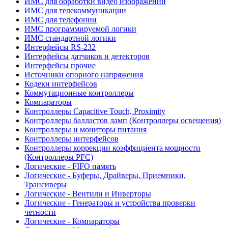
ИМС для обработки видео изображений
ИМС для телекоммуникации
ИМС для телефонии
ИМС программируемой логики
ИМС стандартной логики
Интерфейсы RS-232
Интерфейсы датчиков и детекторов
Интерфейсы прочие
Источники опорного напряжения
Кодеки интерфейсов
Коммутационные контроллеры
Компараторы
Контроллеры Capacitive Touch, Proximity
Контроллеры балластов ламп (Контроллеры освещения)
Контроллеры и мониторы питания
Контроллеры интерфейсов
Контроллеры коррекции коэффициента мощности
(Контроллеры PFC)
Логические - FIFO память
Логические - Буферы, Драйверы, Приемники,
Трансиверы
Логические - Вентили и Инверторы
Логические - Генераторы и устройства проверки
четности
Логические - Компараторы