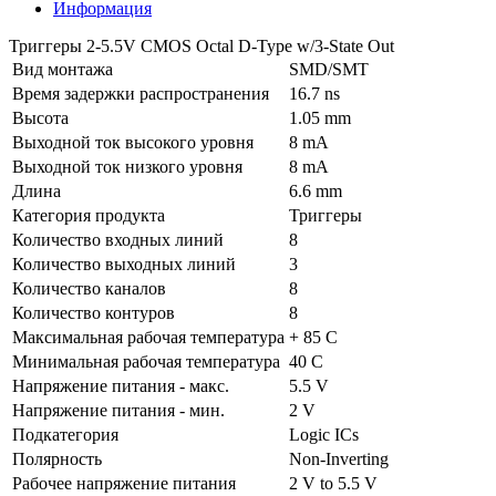
Информация
Триггеры 2-5.5V CMOS Octal D-Type w/3-State Out
Вид монтажа
SMD/SMT
Время задержки распространения
16.7 ns
Высота
1.05 mm
Выходной ток высокого уровня
8 mA
Выходной ток низкого уровня
8 mA
Длина
6.6 mm
Категория продукта
Триггеры
Количество входных линий
8
Количество выходных линий
3
Количество каналов
8
Количество контуров
8
Максимальная рабочая температура
+ 85 C
Минимальная рабочая температура
40 C
Напряжение питания - макс.
5.5 V
Напряжение питания - мин.
2 V
Подкатегория
Logic ICs
Полярность
Non-Inverting
Рабочее напряжение питания
2 V to 5.5 V