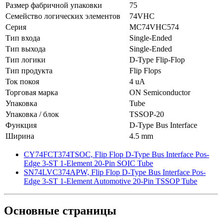
Размер фабричной упаковки
75
Семейство логических элементов
74VHC
Серия
MC74VHC574
Тип входа
Single-Ended
Тип выхода
Single-Ended
Тип логики
D-Type Flip-Flop
Тип продукта
Flip Flops
Ток покоя
4 uA
Торговая марка
ON Semiconductor
Упаковка
Tube
Упаковка / блок
TSSOP-20
Функция
D-Type Bus Interface
Ширина
4.5 mm
CY74FCT374TSOC, Flip Flop D-Type Bus Interface Pos-
Edge 3-ST 1-Element 20-Pin SOIC Tube
SN74LVC374APW, Flip Flop D-Type Bus Interface Pos-
Edge 3-ST 1-Element Automotive 20-Pin TSSOP Tube
Основные
страницы