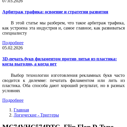
07.03.2026
Арбитраж трафика: освоение и стратегии развития
В этой статье мы разберем, что такое арбитраж трафика,
как устроена эта индустрия и, самое главное, как развиваться
специалисту
Подробнее
05.02.2026
3D-печать букв филаментом против литья из пластика:
когда выгодно, а когда нет
Выбор технологии изготовления рекламных букв часто
сводится к дилемме: печатать филаментом или лить из
пластика. Оба способа дают хороший результат, но в разных
условиях
Подробнее
Главная
Логические - Триггеры
MC74VHC574DTG, Flip Flop D-Type