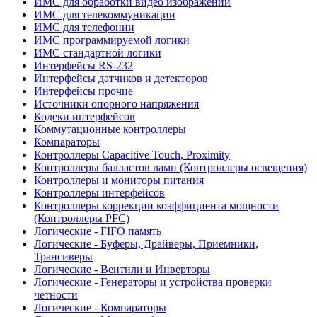
ИМС для обработки видео изображений
ИМС для телекоммуникации
ИМС для телефонии
ИМС программируемой логики
ИМС стандартной логики
Интерфейсы RS-232
Интерфейсы датчиков и детекторов
Интерфейсы прочие
Источники опорного напряжения
Кодеки интерфейсов
Коммутационные контроллеры
Компараторы
Контроллеры Capacitive Touch, Proximity
Контроллеры балластов ламп (Контроллеры освещения)
Контроллеры и мониторы питания
Контроллеры интерфейсов
Контроллеры коррекции коэффициента мощности
(Контроллеры PFC)
Логические - FIFO память
Логические - Буферы, Драйверы, Приемники,
Трансиверы
Логические - Вентили и Инверторы
Логические - Генераторы и устройства проверки
четности
Логические - Компараторы