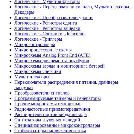
Логические - Мультивибраторы
Логические - Переключатели сигнала, Мультиплексоры,
Декодеры
Логические - Преобразователи уровня
Логические - Регистры сдвига
Логические - Регистры-защелки
Логические - Счетчики, Делители
Логические - Триггеры
Микроконтроллеры
Микропроцессорные схемы
Микросхемы Analog Front End (AFE)
Микросхемы для ремонта ноутбуков
Микросхемы заряда и мониторинга батарей
Микросхемы счетчики
Мультиплексоры
Переключатели распределения питания, драйверы
нагрузки
Преобразователи сигналов
Программируемые таймеры и генераторы
Прочие микросхемы импортные
Радиочастотные приемопередатчики
Расширители портов ввода-вывода
Синтезаторы звуковых мелодий
Специализированные микроконтроллеры
Стабилизаторы напряжения и тока